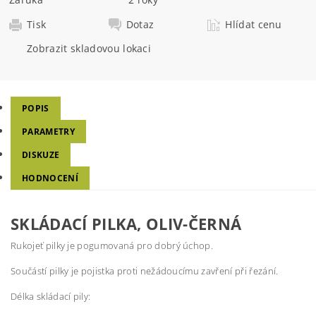
Tisk
Dotaz
Hlídat cenu
Zobrazit skladovou lokaci
POPIS
PARAMETRY
DISKUZE
HODNOCENÍ
SKLÁDACÍ PILKA, OLIV-ČERNÁ
Rukojeť pilky je pogumovaná pro dobrý úchop.
Součástí pilky je pojistka proti nežádoucímu zavření při řezání.
Délka skládací pily: