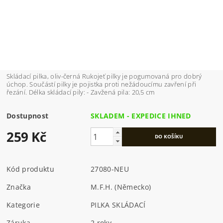
Skládací pilka, oliv-černá Rukojeť pilky je pogumovaná pro dobrý
úchop. Součástí pilky je pojistka proti nežádoucímu zavření při
řezání. Délka skládací pily: - Zavžená pila: 20,5 cm
Dostupnost
SKLADEM - EXPEDICE IHNED
259 Kč
Kód produktu
27080-NEU
Značka
M.F.H. (Německo)
Kategorie
PILKA SKLÁDACÍ
Záruka
2 roky