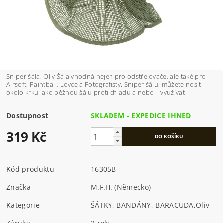
Sniper šála, Oliv Šála vhodná nejen pro odstřelovače, ale také pro
Airsoft, Paintball, Lovce a Fotografisty. Sniper šálu, můžete nosit
okolo krku jako běžnou šálu proti chladu a nebo ji využívat
Dostupnost
SKLADEM - EXPEDICE IHNED
319 Kč
Kód produktu
16305B
Značka
M.F.H. (Německo)
Kategorie
ŠÁTKY, BANDÁNY, BARACUDA
,
Oliv
Záruka
2 roky