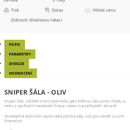
Tisk
Dotaz
Hlídat cenu
Zobrazit skladovou lokaci
POPIS
PARAMETRY
DISKUZE
HODNOCENÍ
SNIPER ŠÁLA - OLIV
Sniper šálu, můžete nosit okolo krku jako běžnou šálu proti chladu a
nebo ji využívat k maskování hlavy, ramen a popřípadě i zbraně.
Dostatečné krytí Vám zajistí velká plocha šály, což jsou téměř cca 2m
čtverečné.