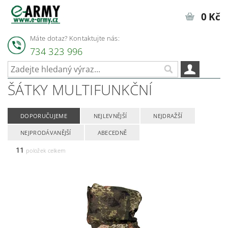
0 Kč
Máte dotaz? Kontaktujte nás:
734 323 996
ŠÁTKY MULTIFUNKČNÍ
DOPORUČUJEME
NEJLEVNĚJŠÍ
NEJDRAŽŠÍ
NEJPRODÁVANĚJŠÍ
ABECEDNĚ
11
položek celkem