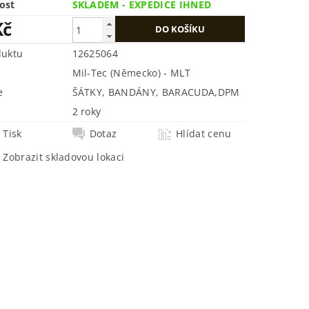
ost
SKLADEM - EXPEDICE IHNED
Kč
duktu
12625064
Mil-Tec (Německo) - MLT
e
ŠÁTKY, BANDÁNY, BARACUDA
,
DPM
2 roky
Tisk
Dotaz
Hlídat cenu
Zobrazit skladovou lokaci