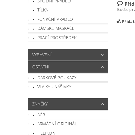
SPODNÍ PRÁDLO
Při
Buďte prv
TÍLKA
FUNKČNÍ PRÁDLO
Přida
DÁMSKÉ MASKÁČE
PRACÍ PROSTŘEDEK
VYBAVENÍ
OSTATNÍ
DÁRKOVÉ POUKAZY
VLAJKY - NÁŠIVKY
Vlož
ZNAČKY
AČR
ARMÁDNÍ ORIGINÁL
HELIKON