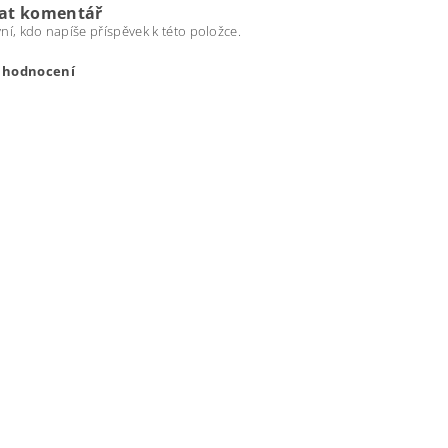
dat komentář
ní, kdo napíše příspěvek k této položce.
t hodnocení
ením hodnocení souhlasíte s
podmínkami ochrany osobních úda