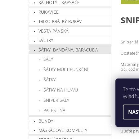
KALHOTY - KAPSÁČE
RUKAVICE
SNI
TRIKO KRÁTKÝ RUKÁV
VESTA PÁNSKÁ
SVETRY
Sniper šá
ŠÁTKY, BANDÁNY, BARACUDA
Dostatečn
ŠÁLY
Materiál 
ŠÁTKY MULTIFUNKČNÍ
oči, což m
ŠÁTKY
Tato šála
Tento 
ŠÁTKY NA HLAVU
Mater
vyjadřu
Velik
SNIPER ŠÁLY
Hmotnos
PALESTINA
NAS
Barva
BUNDY
MASKÁČOVÉ KOMPLETY
Buďte prv