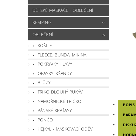
DĚTSKÉ MASKÁČE - OBLEČENÍ
KEMPING
OBLEČENÍ
KOŠILE
FLEECE, BUNDA, MIKINA
POKRÝVKY HLAVY
OPASKY, KŠANDY
BLŮZY
TRIKO DLOUHÝ RUKÁV
NÁMOŘNICKÉ TRIČKO
POPIS
PÁNSKÉ KRAŤASY
PARAM
PONČO
DISKU
HEJKAL - MASKOVACÍ ODĚV
HODN