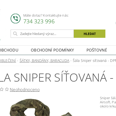
Máte dotaz? Kontaktujte nás:
734 323 996
OBCHODU
OBCHODNÍ PODMÍNKY
POŠTOVNÉ
OBLEČENÍ
ŠÁTKY, BANDÁNY, BARACUDA
Šála Sniper síťovaná - D
LA SNIPER SÍŤOVANÁ 
Neohodnoceno
Sniper šála, DPM Šála vhodná nejen pro
Airsoft, Paintbal
okolo krku