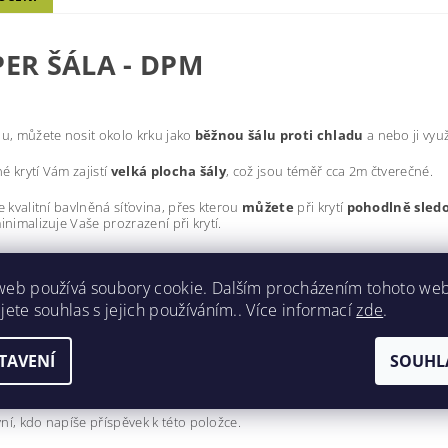
PER ŠÁLA - DPM
lu, můžete nosit okolo krku jako
běžnou šálu proti chladu
a nebo ji vyu
é krytí Vám zajistí
velká plocha šály
, což jsou téměř cca 2m čtverečné.
je kvalitní bavlněná síťovina, přes kterou
můžete
při krytí
pohodlně sledo
inimalizuje Vaše prozrazení při krytí.
 je používána
odstřelovači
po celém světě.
web používá soubory cookie. Dalším procházením tohoto we
iál:
65% Polyester, 35% Bavlna
jete souhlas s jejich používáním.. Více informací
zde
.
ost:
190 x 90 cm
t
0.5 kg
TAVENÍ
SOUHL
DPM
ní, kdo napíše příspěvek k této položce.