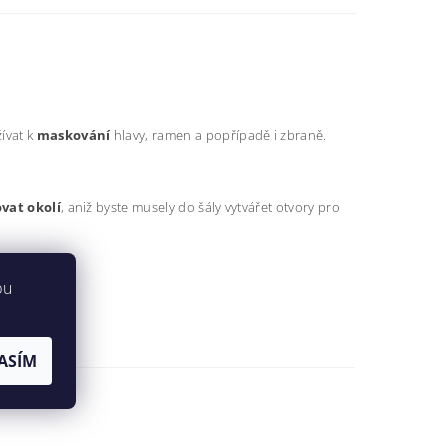
žívat k
maskování
hlavy, ramen a popřípadě i zbraně.
vat okolí
, aniž byste musely do šály vytvářet otvory pro
bu
ASÍM