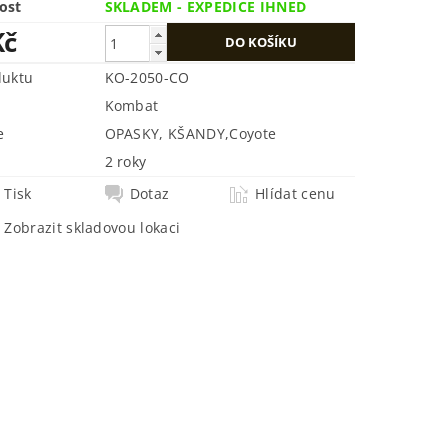
ost
SKLADEM - EXPEDICE IHNED
Kč
duktu
KO-2050-CO
Kombat
e
OPASKY, KŠANDY
,
Coyote
2 roky
Tisk
Dotaz
Hlídat cenu
Zobrazit skladovou lokaci