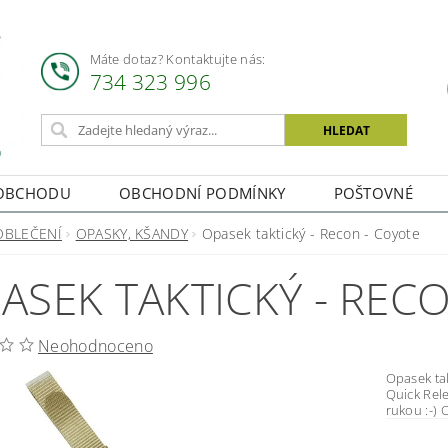
Máte dotaz? Kontaktujte nás:
734 323 996
OBCHODU
OBCHODNÍ PODMÍNKY
POŠTOVNÉ
OBLEČENÍ
OPASKY, KŠANDY
Opasek taktický - Recon - Coyote
ASEK TAKTICKÝ - REC
Neohodnoceno
Opasek taktický - Recon Ta
Quick Release. Velikost univerzální! Přezk
r