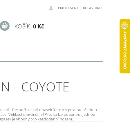
|
PŘIHLÁŠENÍ
REGISTRACE
KOŠÍK:
0 Kč
ON - COYOTE
ktický opasek Recon s pevnou přezkou
u lze odepnout jednou
ukou :-) Opasek je vhodný pro každodenní nošení.