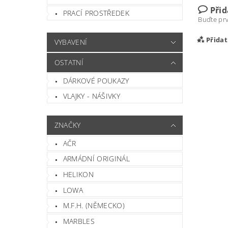
Při
PRACÍ PROSTŘEDEK
Buďte prv
Přida
VYBAVENÍ
OSTATNÍ
DÁRKOVÉ POUKAZY
VLAJKY - NÁŠIVKY
ZNAČKY
AČR
ARMÁDNÍ ORIGINÁL
Vlož
HELIKON
LOWA
M.F.H. (NĚMECKO)
MARBLES