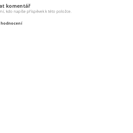
dat komentář
ní, kdo napíše příspěvek k této položce.
t hodnocení
ením hodnocení souhlasíte s
podmínkami ochrany osobních úda