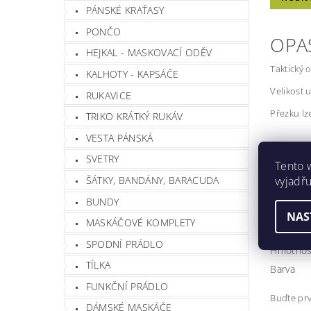
PÁNSKÉ KRAŤASY
PONČO
OPA
HEJKAL - MASKOVACÍ ODĚV
Taktický
KALHOTY - KAPSÁČE
Velikost u
RUKAVICE
Přezku lz
TRIKO KRÁTKÝ RUKÁV
VESTA PÁNSKÁ
Opasek j
SVETRY
Tento 
šířka
vyjadřu
ŠÁTKY, BANDÁNY, BARACUDA
maxim
přezk
BUNDY
100% 
NAS
Opasek
MASKÁČOVÉ KOMPLETY
SPODNÍ PRÁDLO
Hmotnos
TÍLKA
Barva
FUNKČNÍ PRÁDLO
Buďte prv
DÁMSKÉ MASKÁČE