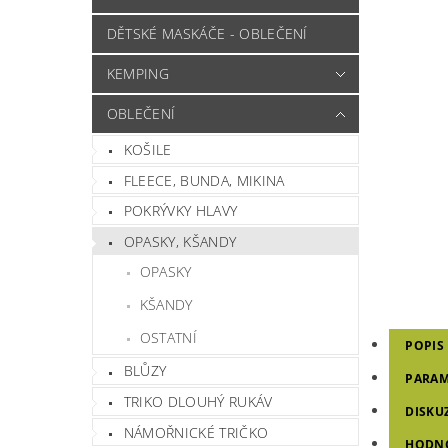
DĚTSKÉ MASKÁČE - OBLEČENÍ
KEMPING
OBLEČENÍ
KOŠILE
FLEECE, BUNDA, MIKINA
POKRÝVKY HLAVY
OPASKY, KŠANDY
OPASKY
KŠANDY
OSTATNÍ
POPIS
BLŮZY
PARAM
TRIKO DLOUHÝ RUKÁV
DISKU
NÁMOŘNICKÉ TRIČKO
HODN