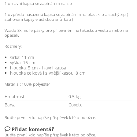
1 x hlavní kapsa se zapínáním na zip
1 x vpředu nasazená kapsa se zapínáním na plast klip a suchý zip (
stahování kapsy elastickou šňůrkou )
Vzadu 3x molle pásky pro připevnění na taktickou vestu a nebo na
opasek.
Rozměry:
šířka: 11 cm
výška: 16 cm
hloubka: 5 cm - hlavní kapsa
hloubka celková i s vnější kasou: 8 cm
Materiál: 100% polyester
Hmotnost
0.5 kg
Barva
Coyote
Buďte první, kdo napíše příspěvek k této položce.
Přidat komentář
Buďte první, kdo napíše příspěvek k této položce.