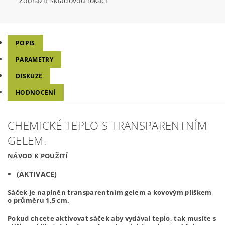
Zobrazit skladovou lokaci
POPIS
PARAMETRY
DISKUZE
HODNOCENÍ
CHEMICKÉ TEPLO S TRANSPARENTNÍM
GELEM.
NÁVOD K POUŽITÍ
(AKTIVACE)
Sáček je naplněn transparentním gelem a kovovým plíškem
o průměru 1,5 cm.
Pokud chcete aktivovat sáček aby vydával teplo, tak musíte s