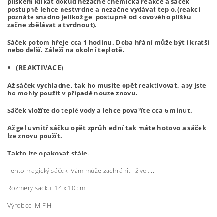
plíškem klikat dokud nezačne chemická reakce a sáček
postupně lehce nestvrdne a nezačne vydávat teplo.(reakci
poznáte snadno jelikož gel postupně od kovového plíšku
začne zbělávat a tvrdnout).
Sáček potom hřeje cca 1 hodinu. Doba hřání může být i kratší
nebo delší. Záleží na okolní teplotě.
(REAKTIVACE)
Až sáček vychladne, tak ho musíte opět reaktivovat, aby jste
ho mohly použít v případě nouze znovu.
Sáček vložíte do teplé vody a lehce povaříte cca 6 minut.
Až gel uvnitř sáčku opět zprůhlední tak máte hotovo a sáček
lze znovu použít.
Takto lze opakovat stále.
Tento magický sáček, Vám může zachránit i život...
Rozměry sáčku: 14 x 10 cm
Výrobce: M.F.H.