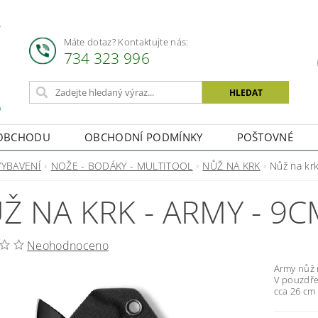
Máte dotaz? Kontaktujte nás:
734 323 996
OBCHODU
OBCHODNÍ PODMÍNKY
POŠTOVNÉ
VYBAVENÍ
NOŽE - BODÁKY - MULTITOOL
NŮŽ NA KRK
Nůž na kr
Ž NA KRK - ARMY - 9C
Neohodnoceno
Army nůž n
V pouzdře
cca 26 cm 