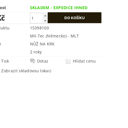
ost
SKLADEM - EXPEDICE IHNED
Kč
duktu
15398100
Mil-Tec (Německo) - MLT
e
NŮŽ NA KRK
2 roky
Tisk
Dotaz
Hlídat cenu
Zobrazit skladovou lokaci