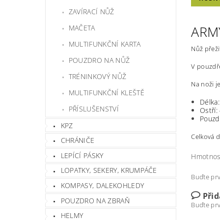
ZAVÍRACÍ NŮŽ
ARM
MAČETA
MULTIFUNKČNÍ KARTA
Nůž přeži
POUZDRO NA NŮŽ
V pouzdře
TRÉNINKOVÝ NŮŽ
Na noži j
MULTIFUNKČNÍ KLEŠTĚ
Délka
PŘÍSLUŠENSTVÍ
Ostří:
Pouzd
KPZ
Celková d
CHRÁNIČE
LEPÍCÍ PÁSKY
Hmotnos
LOPATKY, SEKERY, KRUMPÁČE
Buďte prv
KOMPASY, DALEKOHLEDY
Při
POUZDRO NA ZBRAŇ
Buďte prv
HELMY