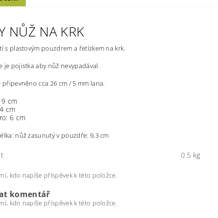
Y NŮŽ NA KRK
tí s plastovým pouzdrem a řetízkem na krk.
 je pojistka aby nůž nevypadával.
e připevněno cca 26 cm / 5 mm lana.
: 9 cm
 4 cm
ro: 6 cm
élka: nůž zasunutý v pouzdře: 9,3 cm
t
0.5 kg
ní, kdo napíše příspěvek k této položce.
dat komentář
ní, kdo napíše příspěvek k této položce.