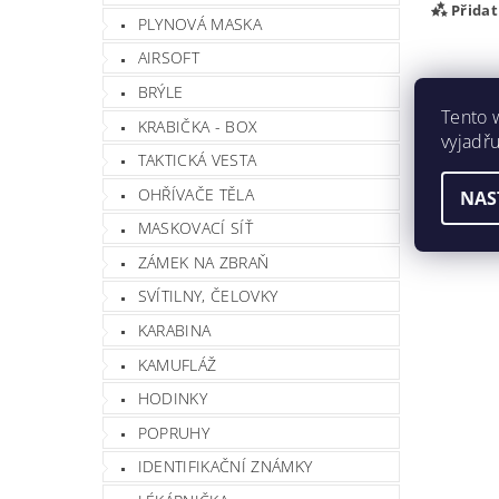
Přida
PLYNOVÁ MASKA
AIRSOFT
BRÝLE
Tento 
KRABIČKA - BOX
vyjadřu
TAKTICKÁ VESTA
OHŘÍVAČE TĚLA
NAS
MASKOVACÍ SÍŤ
ZÁMEK NA ZBRAŇ
Vlož
SVÍTILNY, ČELOVKY
KARABINA
KAMUFLÁŽ
HODINKY
POPRUHY
IDENTIFIKAČNÍ ZNÁMKY