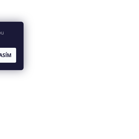
bu
ASÍM
jů