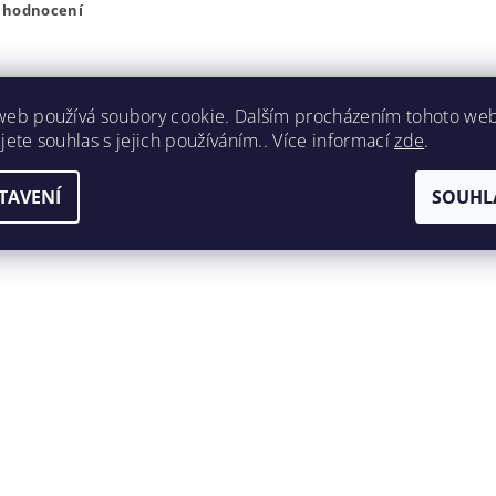
t hodnocení
web používá soubory cookie. Dalším procházením tohoto we
jete souhlas s jejich používáním.. Více informací
zde
.
TAVENÍ
SOUHL
ením hodnocení souhlasíte s
podmínkami ochrany osobních úda