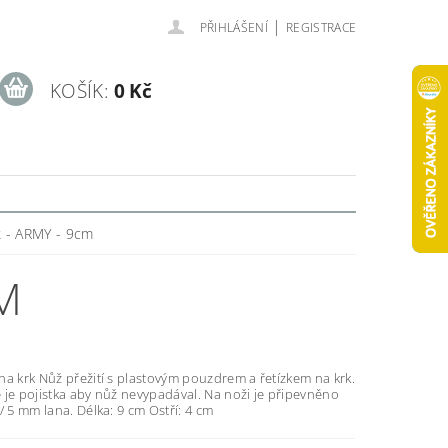
|
PŘIHLÁŠENÍ
REGISTRACE
KOŠÍK:
0 Kč
k - ARMY - 9cm
M
a krk Nůž přežití s plastovým pouzdrem a řetízkem na krk.
 je pojistka aby nůž nevypadával. Na noži je připevněno
/ 5 mm lana. Délka: 9 cm Ostří: 4 cm