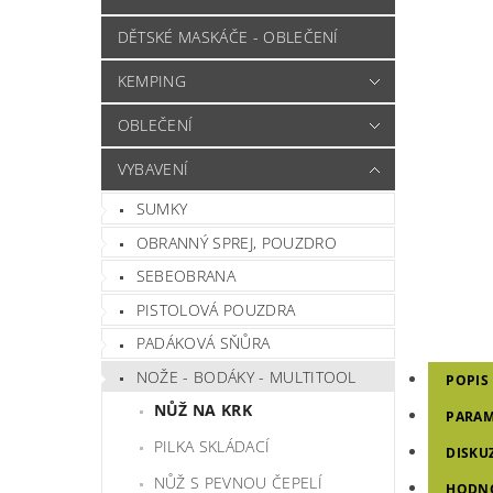
DĚTSKÉ MASKÁČE - OBLEČENÍ
KEMPING
OBLEČENÍ
VYBAVENÍ
SUMKY
OBRANNÝ SPREJ, POUZDRO
SEBEOBRANA
PISTOLOVÁ POUZDRA
PADÁKOVÁ SŇŮRA
NOŽE - BODÁKY - MULTITOOL
POPIS
NŮŽ NA KRK
PARAM
PILKA SKLÁDACÍ
DISKU
NŮŽ S PEVNOU ČEPELÍ
HODN