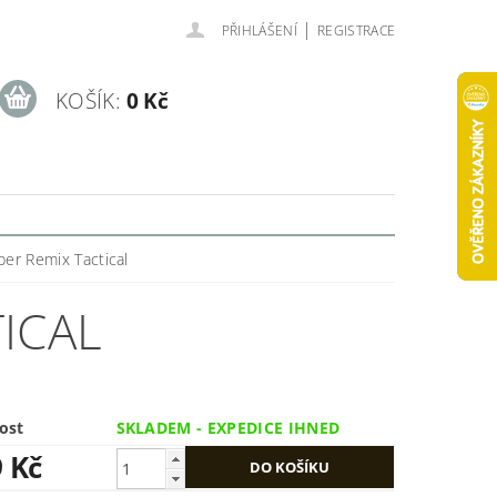
|
PŘIHLÁŠENÍ
REGISTRACE
KOŠÍK:
0 Kč
er Remix Tactical
ICAL
ost
SKLADEM - EXPEDICE IHNED
9 Kč