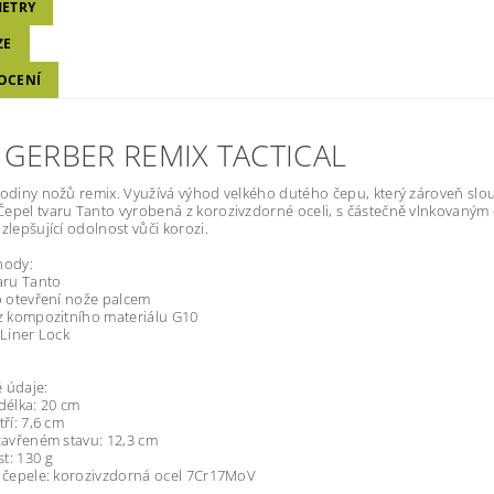
ETRY
ZE
OCENÍ
 GERBER REMIX TACTICAL
rodiny nožů remix. Využívá výhod velkého dutého čepu, který zároveň slo
epel tvaru Tanto vyrobená z korozivzdorné oceli, s částečně vlnkovaným
 zlepšující odolnost vůči korozi.
hody:
varu Tanto
ro otevření nože palcem
 z kompozitního materiálu G10
 Liner Lock
 údaje:
 délka: 20 cm
tří: 7,6 cm
 zavřeném stavu: 12,3 cm
t: 130 g
l čepele: korozivzdorná ocel 7Cr17MoV