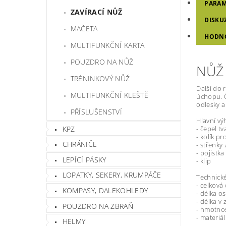
PARAM
ZAVÍRACÍ NŮŽ
DISKU
MAČETA
HODN
MULTIFUNKČNÍ KARTA
POUZDRO NA NŮŽ
NŮŽ
TRÉNINKOVÝ NŮŽ
Další do 
MULTIFUNKČNÍ KLEŠTĚ
úchopu. Č
odlesky a
PŘÍSLUŠENSTVÍ
Hlavní vý
KPZ
- čepel t
- kolík p
CHRÁNIČE
- střenky
- pojistka
LEPÍCÍ PÁSKY
- klip
LOPATKY, SEKERY, KRUMPÁČE
Technické
- celková
KOMPASY, DALEKOHLEDY
- délka os
- délka v
POUZDRO NA ZBRAŇ
- hmotnos
- materiá
HELMY