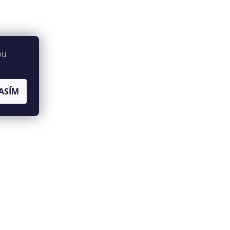
bu
ASÍM
jů