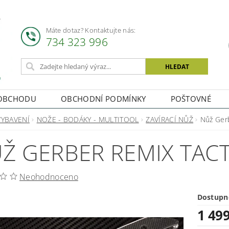
Máte dotaz? Kontaktujte nás:
734 323 996
OBCHODU
OBCHODNÍ PODMÍNKY
POŠTOVNÉ
VYBAVENÍ
NOŽE - BODÁKY - MULTITOOL
ZAVÍRACÍ NŮŽ
Nůž Gerb
Ž GERBER REMIX TACT
Neohodnoceno
Dostupn
1 49