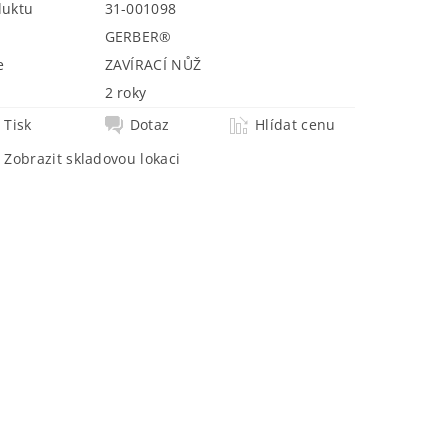
duktu
31-001098
GERBER®
e
ZAVÍRACÍ NŮŽ
2 roky
Tisk
Dotaz
Hlídat cenu
Zobrazit skladovou lokaci