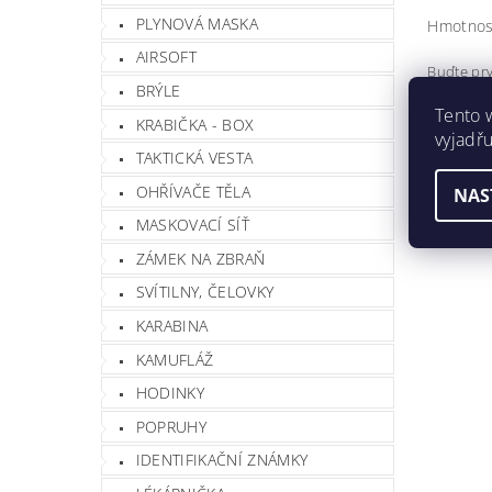
PLYNOVÁ MASKA
Hmotnos
AIRSOFT
Buďte prv
BRÝLE
Při
Tento 
KRABIČKA - BOX
Buďte prv
vyjadřu
TAKTICKÁ VESTA
Přida
OHŘÍVAČE TĚLA
NAS
MASKOVACÍ SÍŤ
ZÁMEK NA ZBRAŇ
SVÍTILNY, ČELOVKY
KARABINA
KAMUFLÁŽ
HODINKY
POPRUHY
Vlož
IDENTIFIKAČNÍ ZNÁMKY