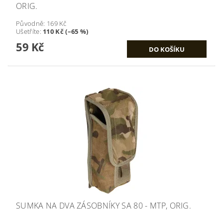
ORIG.
Původně:
169 Kč
Ušetříte
:
110 Kč (–65 %)
59 Kč
SUMKA NA DVA ZÁSOBNÍKY SA 80 - MTP, ORIG.