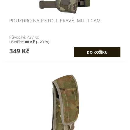
POUZDRO NA PISTOLI -PRAVÉ- MULTICAM
Původně:
437 Kč
Ušetříte
:
88 Kč (–20 %)
349 Kč