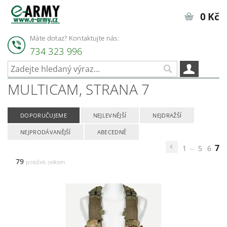
0 Kč
Máte dotaz? Kontaktujte nás:
734 323 996
MULTICAM
, STRANA 7
DOPORUČUJEME
NEJLEVNĚJŠÍ
NEJDRAŽŠÍ
NEJPRODÁVANĚJŠÍ
ABECEDNĚ
...
7
1
5
6
79
položek celkem