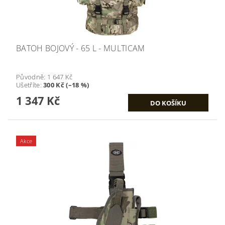
BATOH BOJOVÝ - 65 L - MULTICAM
Původně:
1 647 Kč
Ušetříte
:
300 Kč (–18 %)
1 347 Kč
Akce