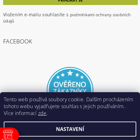
Vložením e-mailu souhlasíte s
podmínkami ochrany osobních
údajů
FACEBOOK
Tento web používá soubory cookie. Dalším procházením
tohoto webu vyjadřujete souhlas s jejich používáním..
Více informací
zde
.
NASTAVENÍ
2026 ©
E-ARMY.cz
, všechna práva vyhrazena