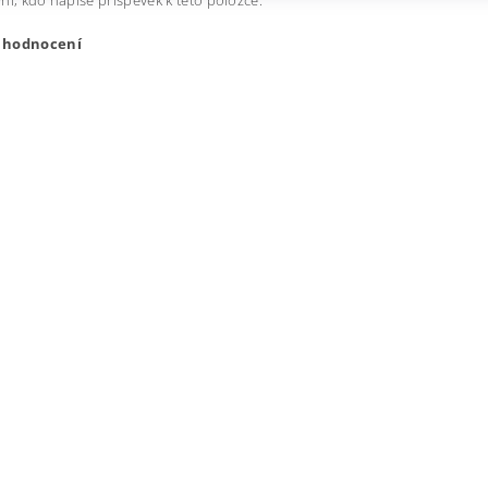
ní, kdo napíše příspěvek k této položce.
t hodnocení
ením hodnocení souhlasíte s
podmínkami ochrany osobních úda