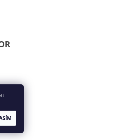
DOR
)
bu
ASÍM