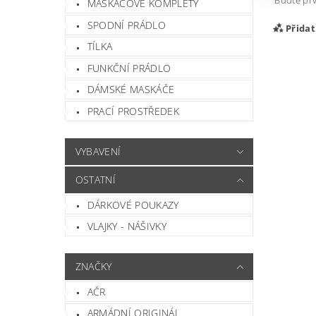
Buďte prv
MASKÁČOVÉ KOMPLETY
SPODNÍ PRÁDLO
Přida
TÍLKA
FUNKČNÍ PRÁDLO
DÁMSKÉ MASKÁČE
PRACÍ PROSTŘEDEK
VYBAVENÍ
OSTATNÍ
DÁRKOVÉ POUKAZY
Vlož
VLAJKY - NÁŠIVKY
ZNAČKY
AČR
ARMÁDNÍ ORIGINÁL