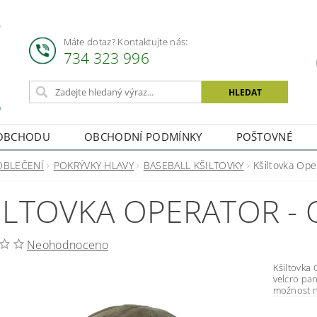
Máte dotaz? Kontaktujte nás:
734 323 996
OBCHODU
OBCHODNÍ PODMÍNKY
POŠTOVNÉ
OBLEČENÍ
POKRÝVKY HLAVY
BASEBALL KŠILTOVKY
Kšiltovka Ope
ILTOVKA OPERATOR - 
Neohodnoceno
Kšiltovka Operator -
velcro panely. Material: 100 % bavlna Velik