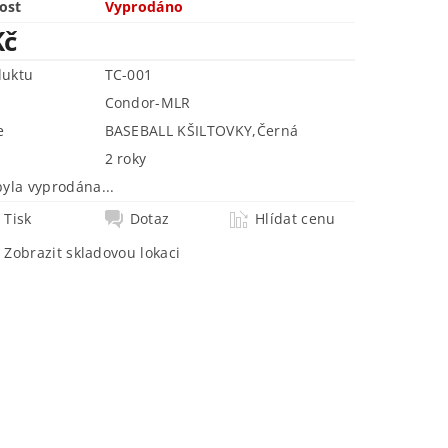
ost
Vyprodáno
Kč
duktu
TC-001
Condor-MLR
e
BASEBALL KŠILTOVKY
,
Černá
2 roky
byla vyprodána...
Tisk
Dotaz
Hlídat cenu
Zobrazit skladovou lokaci