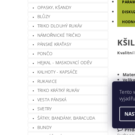
PARAM
OPASKY, KŠANDY
DISKU
BLŮZY
HODN
TRIKO DLOUHÝ RUKÁV
NÁMOŘNICKÉ TRIČKO
KŠI
PÁNSKÉ KRAŤASY
Kvalitní
PONČO
HEJKAL - MASKOVACÍ ODĚV
KALHOTY - KAPSÁČE
Mater
Veliko
RUKAVICE
3 x vel
TRIKO KRÁTKÝ RUKÁV
Tento 
Hmotnos
vyjadřu
VESTA PÁNSKÁ
Barva
SVETRY
NAS
ŠÁTKY, BANDÁNY, BARACUDA
Buďte prv
BUNDY
Při