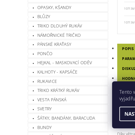
OPASKY, KŠANDY
10713V/L
BLŮZY
10713V/X
TRIKO DLOUHÝ RUKÁV
NÁMOŘNICKÉ TRIČKO
PÁNSKÉ KRAŤASY
POPIS
PONČO
PARAM
HEJKAL - MASKOVACÍ ODĚV
DISKU
KALHOTY - KAPSÁČE
HODNO
RUKAVICE
TRIKO KRÁTKÝ RUKÁV
Tento 
KLO
vyjadřu
VESTA PÁNSKÁ
SVETRY
NAS
ŠÁTKY, BANDÁNY, BARACUDA
Tropický
BUNDY
Díky větr