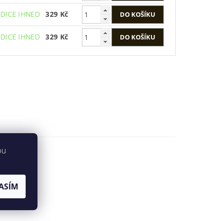
EDICE IHNED
329 Kč
EDICE IHNED
329 Kč
bu
ASÍM
u
Flecktarn
.