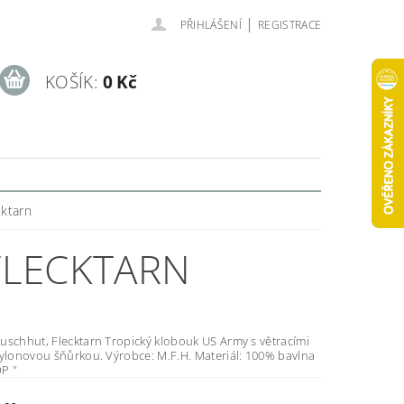
|
PŘIHLÁŠENÍ
REGISTRACE
KOŠÍK:
0 Kč
cktarn
FLECKTARN
ktarn Tropický klobouk US Army s větracími
rkou. Výrobce: M.F.H. Materiál: 100% bavlna
OP "