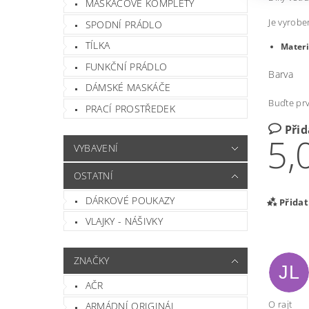
MASKÁČOVÉ KOMPLETY
Je vyrobe
SPODNÍ PRÁDLO
TÍLKA
Materi
FUNKČNÍ PRÁDLO
Barva
DÁMSKÉ MASKÁČE
Buďte prv
PRACÍ PROSTŘEDEK
Při
5,
VYBAVENÍ
OSTATNÍ
DÁRKOVÉ POUKAZY
Přida
VLAJKY - NÁŠIVKY
ZNAČKY
JL
AČR
O rajt
ARMÁDNÍ ORIGINÁL