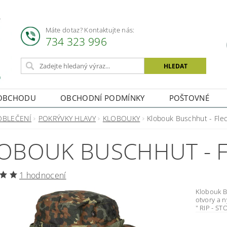
Máte dotaz? Kontaktujte nás:
734 323 996
OBCHODU
OBCHODNÍ PODMÍNKY
POŠTOVNÉ
OBLEČENÍ
POKRÝVKY HLAVY
KLOBOUKY
Klobouk Buschhut - Fle
OBOUK BUSCHHUT - 
1 hodnocení
Klobouk Buschhut, Flec
otvory a nylonovou šňů
" RIP - ST