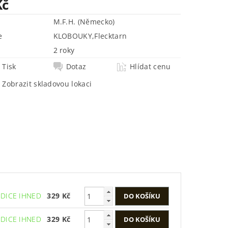
Kč
M.F.H. (Německo)
e
KLOBOUKY
,
Flecktarn
2 roky
Tisk
Dotaz
Hlídat cenu
Zobrazit skladovou lokaci
EDICE IHNED
329 Kč
EDICE IHNED
329 Kč