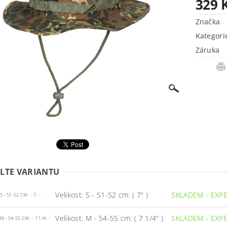
329 
Značka
Kategori
Záruka
LTE VARIANTU
Velikost: S - 51-52 cm: ( 7" )
SKLADEM - EXP
 - 51-52 CM- - 7- -
Velikost: M - 54-55 cm: ( 7 1/4" )
SKLADEM - EXP
 - 54-55 CM- - 7 1/4- -