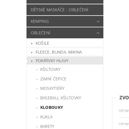
DĚTSKÉ MASKÁČE - OBLEČENÍ
KEMPING
OBLEČENÍ
KOŠILE
FLEECE, BUNDA, MIKINA
POKRÝVKY HLAVY
KŠILTOVKY
ZIMNÍ ČEPICE
MOSKYTIÉRY
ZVO
BASEBALL KŠILTOVKY
KLOBOUKY
10713V/S
KUKLA
10713V/M
BARETY