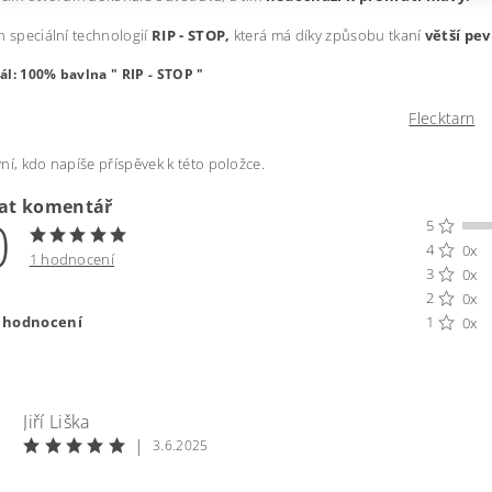
n speciální technologií
RIP - STOP,
která má díky způsobu tkaní
větší pe
ál: 100% bavlna " RIP - STOP "
Flecktarn
ní, kdo napíše příspěvek k této položce.
dat komentář
0
5
4
0x
1 hodnocení
3
0x
2
0x
t hodnocení
1
0x
Jiří Liška
|
3.6.2025