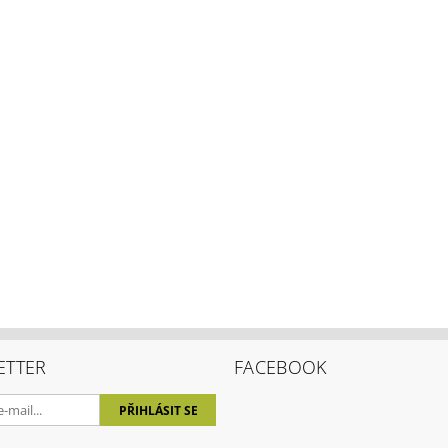
ením hodnocení souhlasíte s
podmínkami ochrany osobních úda
ETTER
FACEBOOK