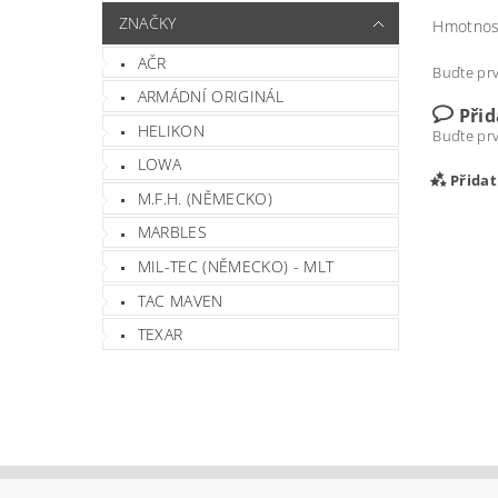
ZNAČKY
Hmotnos
AČR
Buďte prv
ARMÁDNÍ ORIGINÁL
Při
HELIKON
Buďte prv
LOWA
Přida
M.F.H. (NĚMECKO)
MARBLES
MIL-TEC (NĚMECKO) - MLT
TAC MAVEN
TEXAR
Vlož