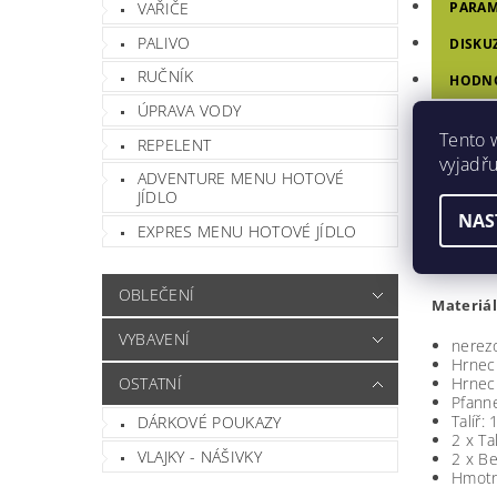
VAŘIČE
PARAM
PALIVO
DISKU
RUČNÍK
HODN
ÚPRAVA VODY
Tento 
REPELENT
KEMP
vyjadřu
ADVENTURE MENU HOTOVÉ
- skládají
JÍDLO
- prostor
NAS
- sklopné
EXPRES MENU HOTOVÉ JÍDLO
- kompakt
- včetně s
OBLEČENÍ
Materiál
VYBAVENÍ
nerez
Hrnec:
OSTATNÍ
Hrnec.
Pfanne
Talíř:
DÁRKOVÉ POUKAZY
2 x Ta
VLAJKY - NÁŠIVKY
2 x B
Hmotn