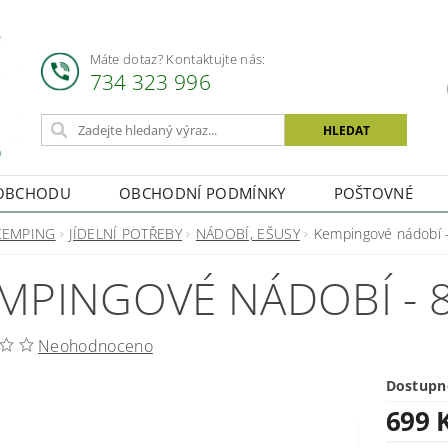
Máte dotaz? Kontaktujte nás:
734 323 996
OBCHODU
OBCHODNÍ PODMÍNKY
POŠTOVNÉ
KEMPING
JÍDELNÍ POTŘEBY
NÁDOBÍ, EŠUSY
Kempingové nádobí -
MPINGOVÉ NÁDOBÍ - 8
Neohodnoceno
Dostupn
699 