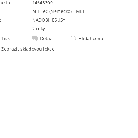
duktu
14648300
Mil-Tec (Německo) - MLT
e
NÁDOBÍ, EŠUSY
2 roky
Tisk
Dotaz
Hlídat cenu
Zobrazit skladovou lokaci