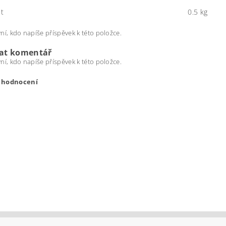
t
0.5 kg
ní, kdo napíše příspěvek k této položce.
dat komentář
ní, kdo napíše příspěvek k této položce.
t hodnocení
ením hodnocení souhlasíte s
podmínkami ochrany osobních úda