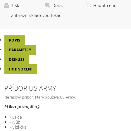
Tisk
Dotaz
Hlídat cenu
Zobrazit skladovou lokaci
POPIS
PARAMETRY
DISKUZE
HODNOCENÍ
PŘÍBOR US ARMY
Nerezový příbor, který používá US Army.
Příbor je trojdílný:
- Lžíce
- Nůž
- Vidlička