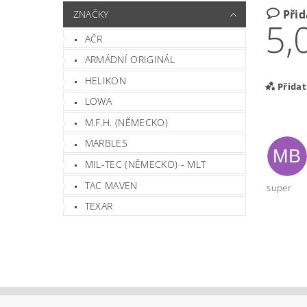
Při
ZNAČKY
5,
AČR
ARMÁDNÍ ORIGINÁL
HELIKON
Přida
LOWA
M.F.H. (NĚMECKO)
MARBLES
MB
MIL-TEC (NĚMECKO) - MLT
TAC MAVEN
super
TEXAR
Vlož