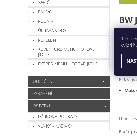
VAŘIČE
PALIVO
BW 
RUČNÍK
ÚPRAVA VODY
Tento 
REPELENT
Příbor o
vyjadřu
ADVENTURE MENU HOTOVÉ
nůž
JÍDLO
vidličk
NAS
lžíce
EXPRES MENU HOTOVÉ JÍDLO
otvírá
Příbor
je
OBLEČENÍ
Mater
VYBAVENÍ
OSTATNÍ
DÁRKOVÉ POUKAZY
Hmotnos
VLAJKY - NÁŠIVKY
Buďte prv