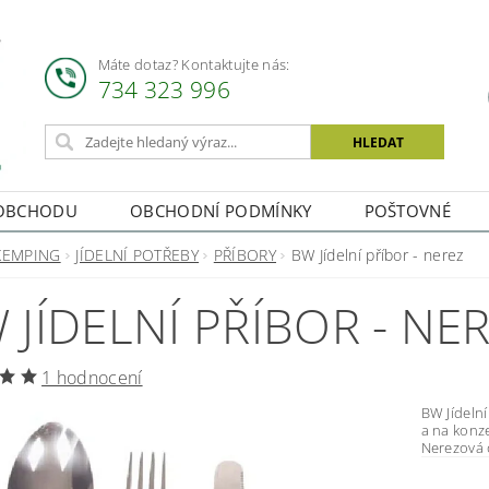
Máte dotaz? Kontaktujte nás:
734 323 996
OBCHODU
OBCHODNÍ PODMÍNKY
POŠTOVNÉ
KEMPING
JÍDELNÍ POTŘEBY
PŘÍBORY
BW Jídelní příbor - nerez
 JÍDELNÍ PŘÍBOR - NE
1 hodnocení
BW Jídelní příbor Příbor obsahuje: nůž v
a na konzerv
Nerezová o