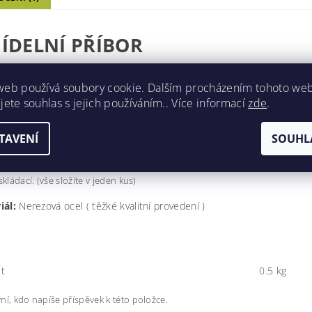
JÍDELNÍ PŘÍBOR
web používá soubory cookie. Dalším procházením tohoto we
bsahuje:
jete souhlas s jejich používáním.. Více informací
zde
.
a
TAVENÍ
SOUHL
k na lahve a na konzervy
 skládací. (vše složíte v jeden kus)
iál:
Nerezová ocel ( těžké kvalitní provedení )
t
0.5 kg
ní, kdo napíše příspěvek k této položce.