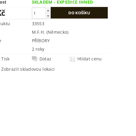
ost
SKLADEM - EXPEDICE IHNED
Kč
duktu
33553
M.F.H. (Německo)
e
PŘÍBORY
2 roky
Tisk
Dotaz
Hlídat cenu
Zobrazit skladovou lokaci