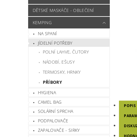
DĚTSKÉ MASKÁČE - OBLEČENÍ
KEMPING
NA SPANÍ
JÍDELNÍ POTŘEBY
POLNÍ LAHVE, ČUTORY
NÁDOBÍ, EŠUSY
TERMOSKY, HRNKY
PŘÍBORY
HYGIENA
CAMEL BAG
POPIS
SOLÁRNÍ SPRCHA
PARAM
PODPALOVAČE
DISKU
ZAPALOVAČE - SIRKY
HODNO