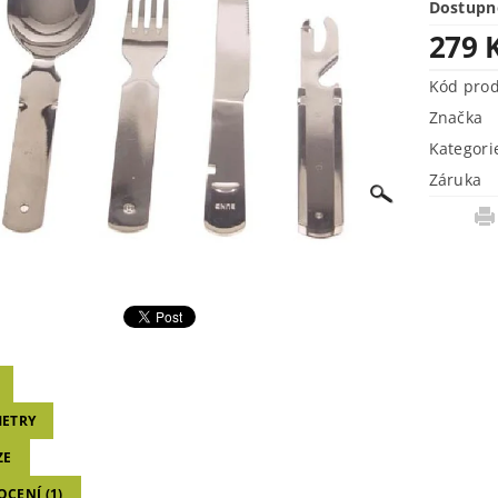
Dostupn
279 
Kód pro
Značka
Kategori
Záruka
ETRY
ZE
CENÍ (1)