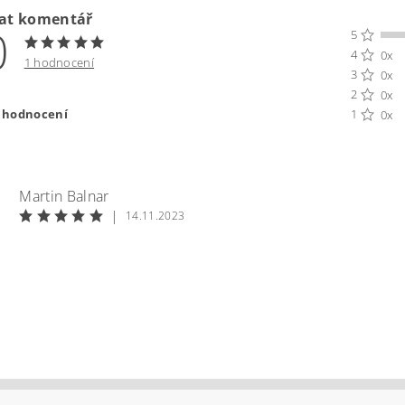
dat komentář
0
5
4
0x
1 hodnocení
3
0x
2
0x
t hodnocení
1
0x
Martin Balnar
|
14.11.2023
ením hodnocení souhlasíte s
podmínkami ochrany osobních úda