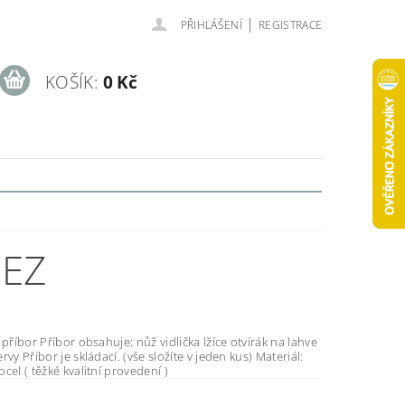
|
PŘIHLÁŠENÍ
REGISTRACE
KOŠÍK:
0 Kč
REZ
idlička lžíce otvírák na lahve
y Příbor je skládací. (vše složíte v jeden kus) Materiál:
cel ( těžké kvalitní provedení )