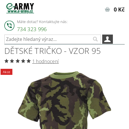
0 Kč
Máte dotaz? Kontaktujte nás:
734 323 996
DĚTSKÉ TRIČKO - VZOR 95
1 hodnocení
Akce