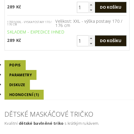
289 Kč
Velikost: XXL - výška postavy 170 /
17001J/XXL - VYSKA POSTAVY 170 /
176 cm
176 CM
SKLADEM - EXPEDICE IHNED
289 Kč
POPIS
PARAMETRY
DISKUZE
HODNOCENÍ (1)
DĚTSKÉ MASKÁČOVÉ TRIČKO
Kvalitní
dětské bavlněné triko
s krátkým rukávem.