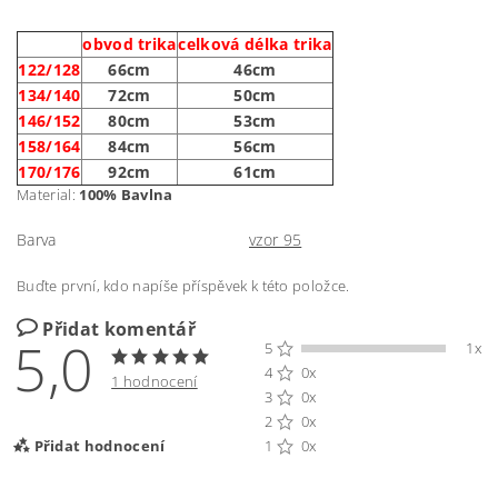
obvod trika
celková délka trika
122/128
66cm
46cm
134/140
72cm
50cm
146/152
80cm
53cm
158/164
84cm
56cm
170/176
92cm
61cm
Material:
100% Bavlna
Barva
vzor 95
Buďte první, kdo napíše příspěvek k této položce.
Přidat komentář
5,0
5
1x
4
0x
1 hodnocení
3
0x
2
0x
Přidat hodnocení
1
0x