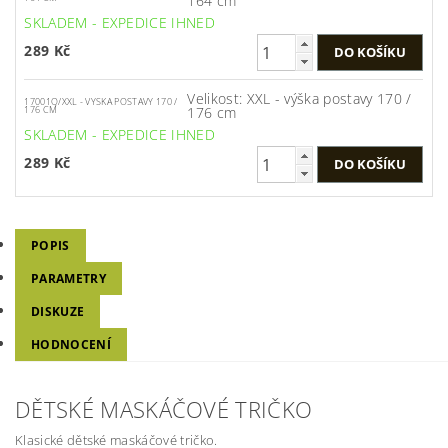
164 cm
SKLADEM - EXPEDICE IHNED
289 Kč
Velikost: XXL - výška postavy 170 /
17001Q/XXL - VYSKA POSTAVY 170 /
176 cm
176 CM
SKLADEM - EXPEDICE IHNED
289 Kč
POPIS
PARAMETRY
DISKUZE
HODNOCENÍ
DĚTSKÉ MASKÁČOVÉ TRIČKO
Klasické dětské maskáčové tričko.