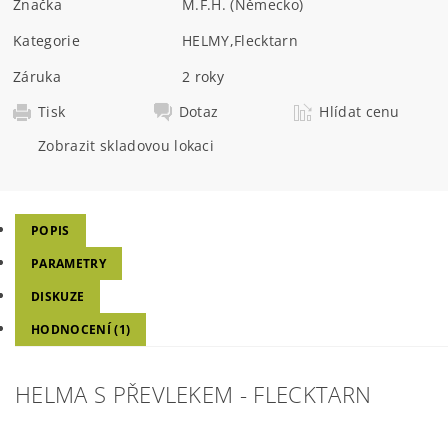
Značka
M.F.H. (Německo)
Kategorie
HELMY
,
Flecktarn
Záruka
2 roky
Tisk
Dotaz
Hlídat cenu
Zobrazit skladovou lokaci
POPIS
PARAMETRY
DISKUZE
HODNOCENÍ (1)
HELMA S PŘEVLEKEM - FLECKTARN