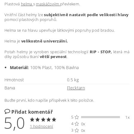
Plastová
helma
s
maskáčovým
převlekem.
Vnitřní část helmy lze
subjektivně nastavit podle velikosti hlavy
pomocí plastových popruhů.
Helma se na hlavu upevňuje látkovými popruhy pod bradou.
Helma je
velikostně univerzální.
Potah helmy je vyroben speciální technologií
RIP - STOP,
která má
díky způsobu tkaní
větší pevnost
.
Materiál:
100% Plast, 100% Bavlna
Hmotnost
0.5 kg
Barva
Flecktarn
Buďte první, kdo napíše příspěvek k této položce.
Přidat komentář
5,0
5
1x
4
0x
1 hodnocení
3
0x