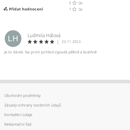
2
0x
Přidat hodnocení
1
0x
Ludmila Hálová
LH
|
23.11.2023
Je to dárek. Na první pohled vypadá pěkně a kvalitně
Obchodní podmínky
Vložením hodnocení souhlasíte s
podmínkami
ochrany osobních údajů
Zásady ochrany osobních údajů
Kontaktní údaje
Reklamační řád