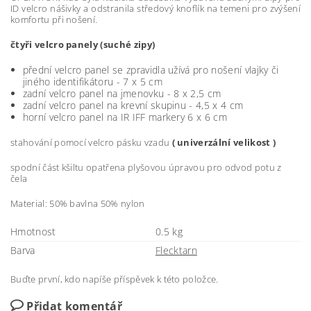
ID velcro nášivky a odstranila středový knoflík na temeni pro zvýšení
komfortu při nošení.
čtyři velcro panely (suché zipy)
přední velcro panel se zpravidla užívá pro nošení vlajky či
jiného identifikátoru - 7 x 5 cm
zadní velcro panel na jmenovku - 8 x 2,5 cm
zadní velcro panel na krevní skupinu - 4,5 x 4 cm
horní velcro panel na IR IFF markery 6 x 6 cm
stahování pomocí velcro pásku vzadu
( univerzální velikost )
spodní část kšiltu opatřena plyšovou úpravou pro odvod potu z
čela
Material: 50% bavlna 50% nylon
Hmotnost
0.5 kg
Barva
Flecktarn
Buďte první, kdo napíše příspěvek k této položce.
Přidat komentář