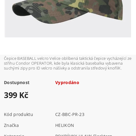
Čepice BASEBALL velcro Velice oblíbená taktická čepice vycházející ze
střihu Condor OPERATOR, kde byla klasická basebalka vybavena
suchými zipy pro ID velcro nášivky a odstranila středový knoflíK.
Dostupnost
Vyprodáno
399 Kč
Kód produktu
CZ-BBC-PR-23
Značka
HELIKON