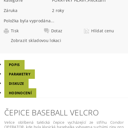
Kategorie
POKRÝVKY HLAVY
,
Flecktarn
Záruka
2 roky
Položka byla vyprodána...
Tisk
Dotaz
Hlídat cenu
Zobrazit skladovou lokaci
POPIS
PARAMETRY
DISKUZE
HODNOCENÍ
ČEPICE BASEBALL VELCRO
Velice oblíbená taktická čepice vycházející ze střihu Condor
OPERATOR, kde byla klasická basebalka vybavena suchými zipy pro