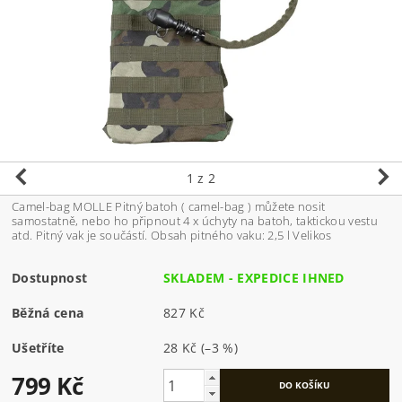
1
z 2
Camel-bag MOLLE Pitný batoh ( camel-bag ) můžete nosit
samostatně, nebo ho připnout 4 x úchyty na batoh, taktickou vestu
atd. Pitný vak je součástí. Obsah pitného vaku: 2,5 l Velikos
Dostupnost
SKLADEM - EXPEDICE IHNED
Běžná cena
827 Kč
Ušetříte
28 Kč
(–3 %)
799 Kč