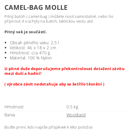
CAMEL-BAG MOLLE
Pitný batoh ( camel-bag ) můžete nosit samostatně, nebo ho
připnout 4 x úchyty na batoh, taktickou vestu atd.
Pitný vak je součástí.
Obsah pitného vaku: 2,5 l
Velikost: 46 x 18 x 2 cm
Hmotnost: cca 470 g
Material: 100 % Nylon
U pitné duše doporučujeme překontrolovat dotažení závitu
mezi duší a hadicí!
( výrobce závit nedotahuje aby se šetřilo těsnění )
Hmotnost
0.5 kg
Barva
Woodland
Buďte první, kdo napíše příspěvek k této položce.