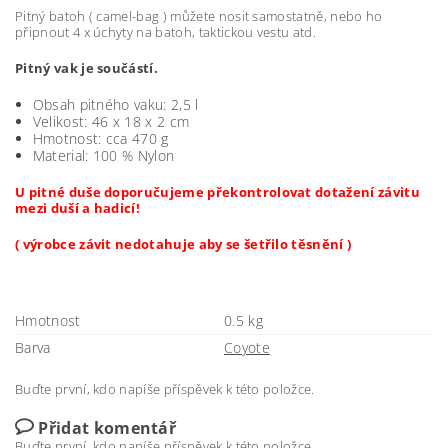
Pitný batoh ( camel-bag ) můžete nosit samostatně, nebo ho
připnout 4 x úchyty na batoh, taktickou vestu atd.
Pitný vak je součástí.
Obsah pitného vaku: 2,5 l
Velikost: 46 x 18 x 2 cm
Hmotnost: cca 470 g
Material: 100 % Nylon
U pitné duše doporučujeme překontrolovat dotažení závitu
mezi duší a hadicí!
( výrobce závit nedotahuje aby se šetřilo těsnění )
Hmotnost
0.5 kg
Barva
Coyote
Buďte první, kdo napíše příspěvek k této položce.
Přidat komentář
Buďte první, kdo napíše příspěvek k této položce.