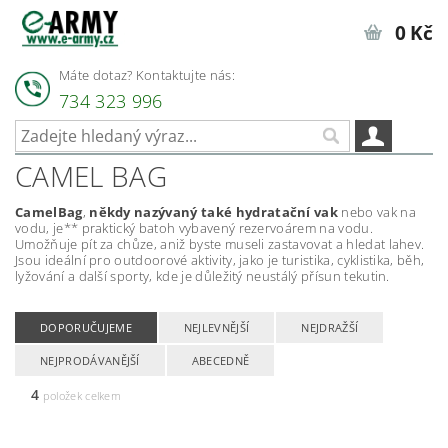
0 Kč
Máte dotaz? Kontaktujte nás:
734 323 996
CAMEL BAG
CamelBag
,
někdy nazývaný také hydratační vak
nebo vak na
vodu, je** praktický batoh vybavený rezervoárem na vodu.
Umožňuje pít za chůze, aniž byste museli zastavovat a hledat lahev.
Jsou ideální pro outdoorové aktivity, jako je turistika, cyklistika, běh,
lyžování a další sporty, kde je důležitý neustálý přísun tekutin.
DOPORUČUJEME
NEJLEVNĚJŠÍ
NEJDRAŽŠÍ
NEJPRODÁVANĚJŠÍ
ABECEDNĚ
4
položek celkem