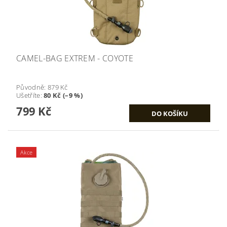
CAMEL-BAG EXTREM - COYOTE
Původně:
879 Kč
Ušetříte
:
80 Kč (–9 %)
799 Kč
Akce