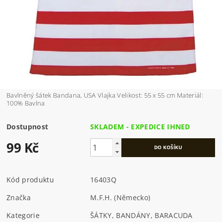
Bavlněný šátek Bandana, USA Vlajka Velikost: 55 x 55 cm Materiál:
100% Bavlna
Dostupnost
SKLADEM - EXPEDICE IHNED
99 Kč
Kód produktu
16403Q
Značka
M.F.H. (Německo)
Kategorie
ŠÁTKY, BANDÁNY, BARACUDA