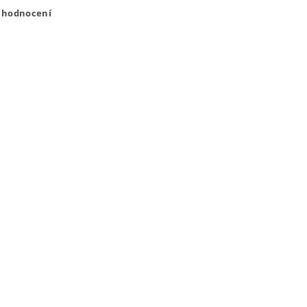
t hodnocení
ením hodnocení souhlasíte s
podmínkami ochrany osobních úda