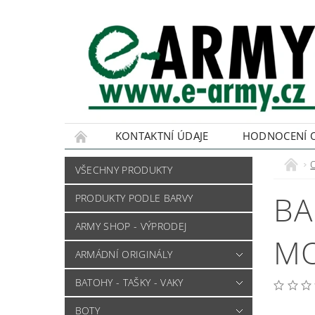
KONTAKTNÍ ÚDAJE
HODNOCENÍ 
VŠECHNY PRODUKTY
BA
PRODUKTY PODLE BARVY
ARMY SHOP - VÝPRODEJ
MO
ARMÁDNÍ ORIGINÁLY
BATOHY - TAŠKY - VAKY
BOTY