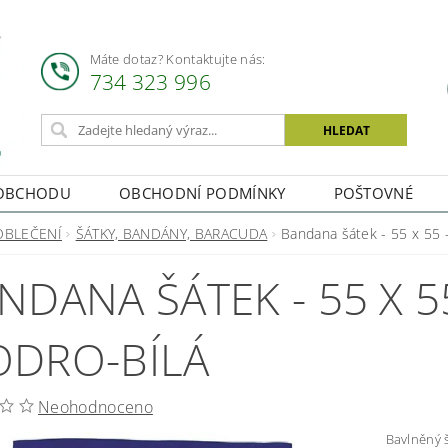
Máte dotaz? Kontaktujte nás:
734 323 996
OBCHODU
OBCHODNÍ PODMÍNKY
POŠTOVNÉ
OBLEČENÍ
ŠÁTKY, BANDÁNY, BARACUDA
Bandana šátek - 55 x 55 -
NDANA ŠÁTEK - 55 X 55
DRO-BÍLÁ
Neohodnoceno
Bavlněný šátek