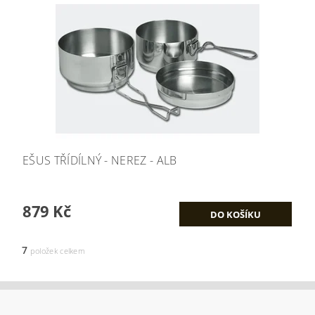
EŠUS TŘÍDÍLNÝ - NEREZ - ALB
879 Kč
7
položek celkem