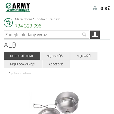
0 Kč
Máte dotaz? Kontaktujte nás:
734 323 996
ALB
DOPORUČUJEME
NEJLEVNĚJŠÍ
NEJDRAŽŠÍ
NEJPRODÁVANĚJŠÍ
ABECEDNĚ
7
položek celkem