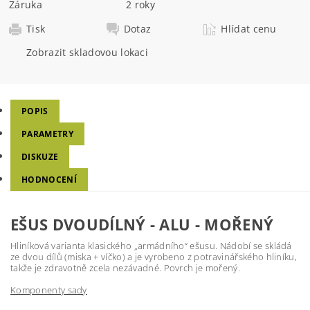
Záruka
2 roky
Tisk
Dotaz
Hlídat cenu
Zobrazit skladovou lokaci
POPIS
PARAMETRY
DISKUZE
HODNOCENÍ
EŠUS DVOUDÍLNÝ - ALU - MOŘENÝ
Hliníková varianta klasického „armádního“ ešusu. Nádobí se skládá
ze dvou dílů (miska + víčko) a je vyrobeno z potravinářského hliníku,
takže je zdravotně zcela nezávadné. Povrch je mořený.
Komponenty sady