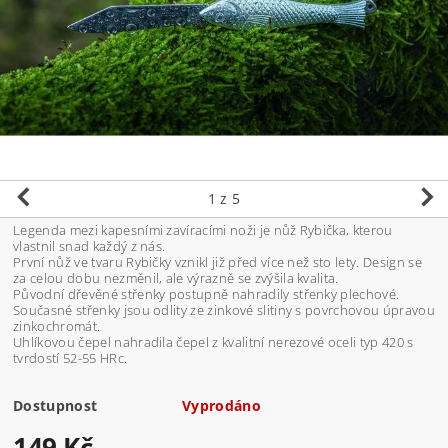
1
z 5
Legenda mezi kapesními zavíracími noži je nůž Rybička, kterou
vlastnil snad každý z nás.
První nůž ve tvaru Rybičky vznikl již před více než sto lety. Design se
za celou dobu nezměnil, ale výrazně se zvýšila kvalita.
Původní dřevěné střenky postupně nahradily střenky plechové.
Současné střenky jsou odlity ze zinkové slitiny s povrchovou úpravou
zinkochromát.
Uhlíkovou čepel nahradila čepel z kvalitní nerezové oceli typ 420 s
tvrdostí 52-55 HRc.
Dostupnost
Vyprodáno
149 Kč