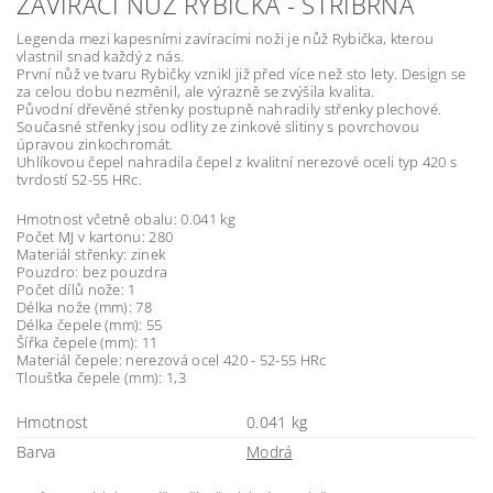
ZAVÍRACÍ NŮŽ RYBIČKA - STŘÍBRNÁ
Legenda mezi kapesními zavíracími noži je nůž Rybička, kterou
vlastnil snad každý z nás.
První nůž ve tvaru Rybičky vznikl již před více než sto lety. Design se
za celou dobu nezměnil, ale výrazně se zvýšila kvalita.
Původní dřevěné střenky postupně nahradily střenky plechové.
Současné střenky jsou odlity ze zinkové slitiny s povrchovou
úpravou zinkochromát.
Uhlíkovou čepel nahradila čepel z kvalitní nerezové oceli typ 420 s
tvrdostí 52-55 HRc.
Hmotnost včetně obalu: 0.041 kg
Počet MJ v kartonu: 280
Materiál střenky: zinek
Pouzdro: bez pouzdra
Počet dílů nože: 1
Délka nože (mm): 78
Délka čepele (mm): 55
Šířka čepele (mm): 11
Materiál čepele: nerezová ocel 420 - 52-55 HRc
Tloušťka čepele (mm): 1,3
Hmotnost
0.041 kg
Barva
Modrá