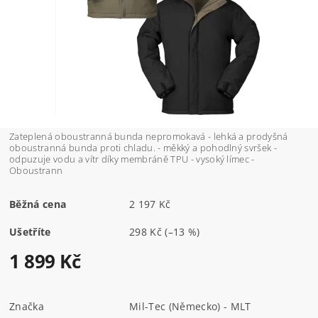
Zateplená oboustranná bunda nepromokavá - lehká a prodyšná
oboustranná bunda proti chladu. - měkký a pohodlný svršek -
odpuzuje vodu a vítr díky membráně TPU - vysoký límec -
Oboustrann
Běžná cena
2 197 Kč
Ušetříte
298 Kč
(–13 %)
1 899 Kč
Značka
Mil-Tec (Německo) - MLT