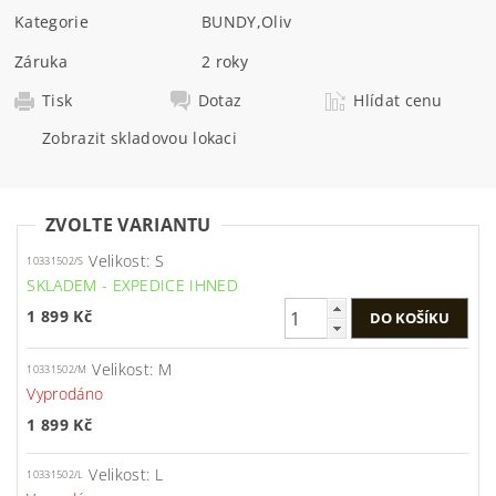
Kategorie
BUNDY
,
Oliv
Záruka
2 roky
Tisk
Dotaz
Hlídat cenu
Zobrazit skladovou lokaci
ZVOLTE VARIANTU
Velikost: S
10331502/S
SKLADEM - EXPEDICE IHNED
1 899 Kč
Velikost: M
10331502/M
Vyprodáno
1 899 Kč
Velikost: L
10331502/L