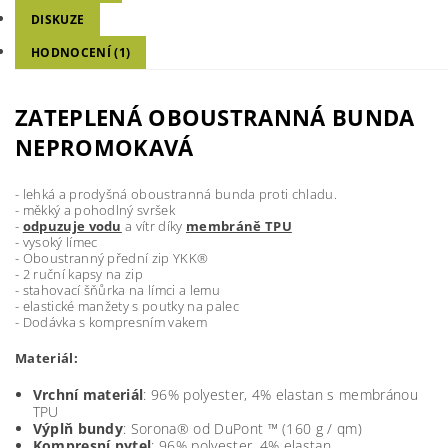
DISKUZE
HODNOCENÍ (1)
ZATEPLENÁ OBOUSTRANNÁ BUNDA
NEPROMOKAVÁ
- lehká a prodyšná oboustranná bunda proti chladu.
- měkký a pohodlný svršek
-
odpuzuje vodu
a vítr díky
membráně TPU
- vysoký límec
- Oboustranný přední zip YKK®
- 2 ruční kapsy na zip
- stahovací šňůrka na límci a lemu
- elastické manžety s poutky na palec
- Dodávka s kompresním vakem
Materiál:
Vrchní materiál
: 96% polyester, 4% elastan s membránou
TPU
Výplň bundy
: Sorona® od DuPont ™ (160 g / qm)
Kompresní pytel
: 96% polyester, 4% elastan