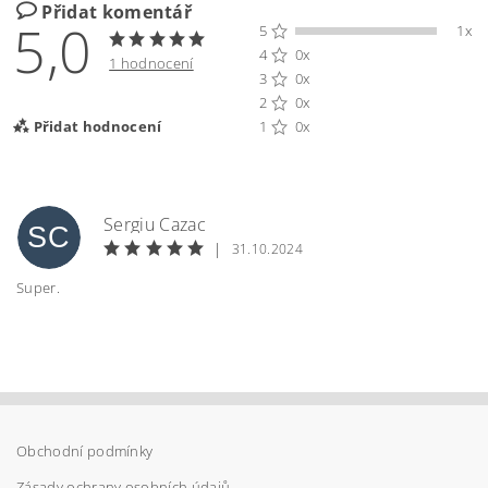
Přidat komentář
5,0
5
1x
4
0x
1 hodnocení
3
0x
2
0x
Přidat hodnocení
1
0x
Sergiu Cazac
SC
|
31.10.2024
Super.
Obchodní podmínky
Vložením hodnocení souhlasíte s
podmínkami
ochrany osobních údajů
Zásady ochrany osobních údajů