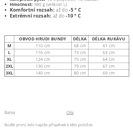
Hmotnost:
980 g (velikost L)
Komfortní rozsah:
až do
-5 ° C
Extrémní rozsah:
až do
-10 ° C
OBVOD HRUDI BUNDY
DÉLKA
DÉLKA RUKÁVU
M
110 cm
68 cm
61 cm
L
116 cm
73 cm
63 cm
XL
124 cm
75 cm
64 cm
2XL
130 cm
79 cm
67 cm
3XL
140 cm
80 cm
69 cm
Barva
Oliv
Buďte první, kdo napíše příspěvek k této položce.