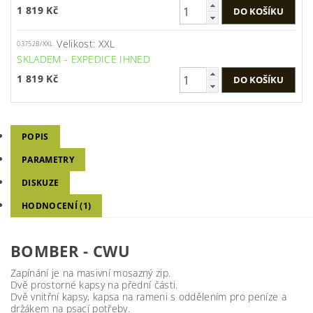
1 819 Kč
Velikost: XXL
03752B/XXL
SKLADEM - EXPEDICE IHNED
1 819 Kč
POPIS
PARAMETRY
DISKUZE
HODNOCENÍ (1)
BOMBER - CWU
Zapínání je na masivní mosazný zip.
Dvě prostorné kapsy na přední části.
Dvě vnitřní kapsy, kapsa na rameni s oddělením pro peníze a
držákem na psací potřeby.