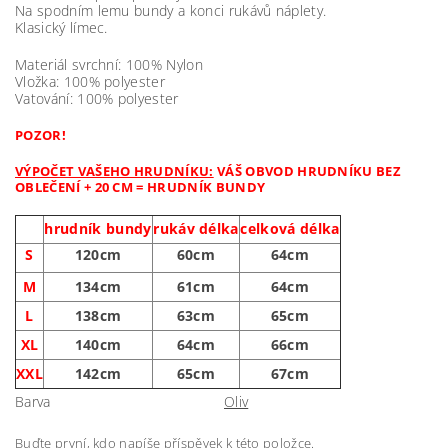
Na spodním lemu bundy a konci rukávů náplety.
Klasický límec.
Materiál svrchní: 100% Nylon
Vložka: 100% polyester
Vatování: 100% polyester
POZOR!
VÝPOČET VAŠEHO HRUDNÍKU:
VÁŠ OBVOD HRUDNÍKU BEZ
OBLEČENÍ + 20 CM = HRUDNÍK BUNDY
hrudník bundy
rukáv délka
celková délka
S
120cm
60cm
64cm
M
134cm
61cm
64cm
L
138cm
63cm
65cm
XL
140cm
64cm
66cm
XXL
142cm
65cm
67cm
Barva
Oliv
Buďte první, kdo napíše příspěvek k této položce.