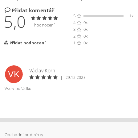
Přidat komentář
5,0
5
1x
4
0x
1 hodnocení
3
0x
2
0x
Přidat hodnocení
1
0x
Václav Korn
VK
|
29.12.2025
Vše v pořádku.
Obchodní podmínky