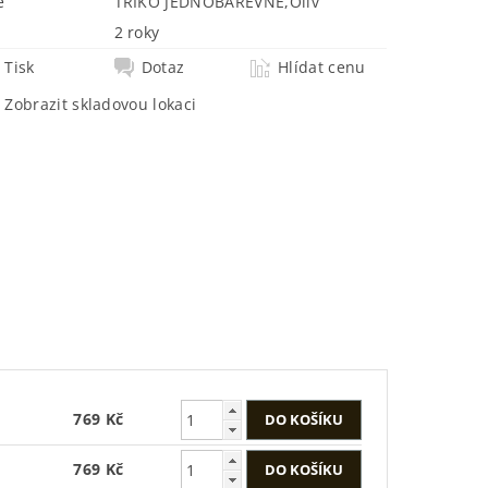
e
TRIKO JEDNOBAREVNÉ
,
Oliv
2 roky
Tisk
Dotaz
Hlídat cenu
Zobrazit skladovou lokaci
769 Kč
769 Kč