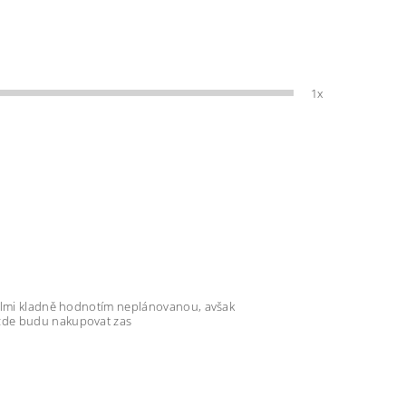
1x
velmi kladně hodnotím neplánovanou, avšak
 zde budu nakupovat zas
jů