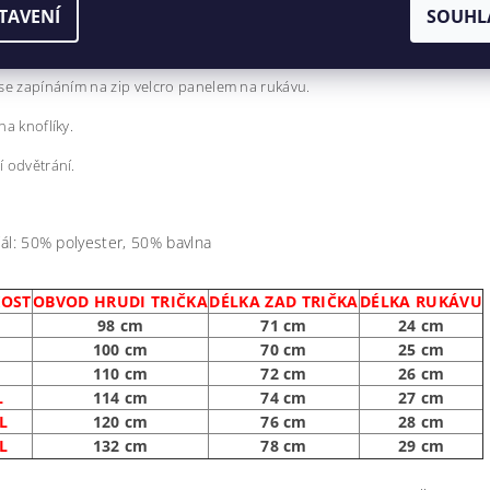
O ELITE je vyrobeno z elastické a odolné tkaniny.
TAVENÍ
SOUHL
ickému střihu je v triko velice pohodlné.
se zapínáním na zip velcro panelem na rukávu.
na knoflíky.
 odvětrání.
ál: 50% polyester, 50% bavlna
KOST
OBVOD HRUDI TRIČKA
DÉLKA ZAD TRIČKA
DÉLKA RUKÁVU
98 cm
71 cm
24 cm
M
100 cm
70 cm
25 cm
110 cm
72 cm
26 cm
L
114 cm
74 cm
27 cm
L
120 cm
76 cm
28 cm
L
132 cm
78 cm
29 cm