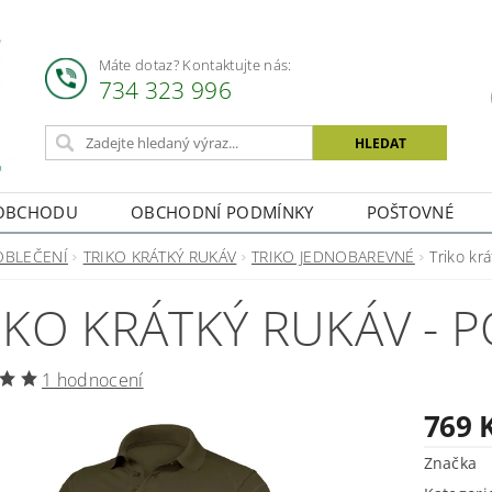
Máte dotaz? Kontaktujte nás:
734 323 996
OBCHODU
OBCHODNÍ PODMÍNKY
POŠTOVNÉ
OBLEČENÍ
TRIKO KRÁTKÝ RUKÁV
TRIKO JEDNOBAREVNÉ
Triko kr
IKO KRÁTKÝ RUKÁV - P
1 hodnocení
769 
Značka