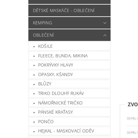
DĚTSKÉ MASKÁČE - OBLEČENÍ
KEMPING
OBLEČENÍ
KOŠILE
FLEECE, BUNDA, MIKINA
POKRÝVKY HLAVY
OPASKY, KŠANDY
BLŮZY
TRIKO DLOUHÝ RUKÁV
NÁMOŘNICKÉ TRIČKO
ZVO
PÁNSKÉ KRAŤASY
30-PEL-
PONČO
HEJKAL - MASKOVACÍ ODĚV
30-PEL-