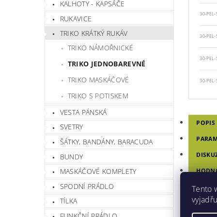
KALHOTY - KAPSÁČE
30-PEL-
RUKAVICE
TRIKO KRÁTKÝ RUKÁV
30-PEL-
TRIKO NÁMOŘNICKÉ
30-PEL-
TRIKO JEDNOBAREVNÉ
TRIKO MASKÁČOVÉ
30-PEL-
TRIKO S POTISKEM
VESTA PÁNSKÁ
POPIS
SVETRY
PARAM
ŠÁTKY, BANDÁNY, BARACUDA
DISKU
BUNDY
MASKÁČOVÉ KOMPLETY
HODNO
SPODNÍ PRÁDLO
Tento 
vyjadřu
TRIK
TÍLKA
FUNKČNÍ PRÁDLO