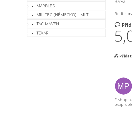
Barva
MARBLES
Buďte prv
MIL-TEC (NĚMECKO) - MLT
TAC MAVEN
Při
5,
TEXAR
Přida
MP
E-shop na
bezprobl
Vlož