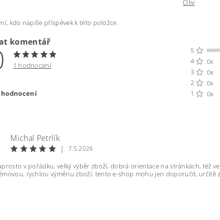
Oliv
ní, kdo napíše příspěvek k této položce.
dat komentář
0
5
4
0x
1 hodnocení
3
0x
2
0x
t hodnocení
1
0x
Michal Petrlík
|
7.5.2026
prosto v pořádku, velký výběr zboží, dobrá orientace na stránkách, též 
émovou, rychlou výměnu zboží, tento e-shop mohu jen doporučit, určitě
ením hodnocení souhlasíte s
podmínkami ochrany osobních úda