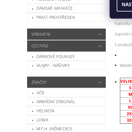
Triko POL
NAS
DÁMSKÉ MASKÁČE
Díky atlet
PRACÍ PROSTŘEDEK
Kapsička 
VYBAVENÍ
Zapínání 
V podpaží
OSTATNÍ
DÁRKOVÉ POUKAZY
Materi
VLAJKY - NÁŠIVKY
VELI
ZNAČKY
S
AČR
L
ARMÁDNÍ ORIGINÁL
X
HELIKON
2X
LOWA
3X
M.F.H. (NĚMECKO)