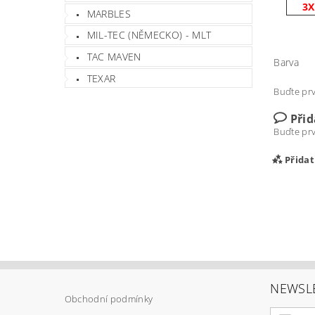
3X
MARBLES
MIL-TEC (NĚMECKO) - MLT
TAC MAVEN
Barva
TEXAR
Buďte prv
Při
Buďte prv
Přida
NEWSL
Obchodní podmínky