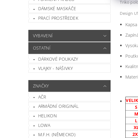
Triko pol
DÁMSKÉ MASKÁČE
Design UT
PRACÍ PROSTŘEDEK
Kapsa
Zapíná
VYBAVENÍ
Vysok
OSTATNÍ
Poutko
DÁRKOVÉ POUKAZY
Kvalit
VLAJKY - NÁŠIVKY
Mater
ZNAČKY
AČR
VELI
ARMÁDNÍ ORIGINÁL
S
HELIKON
L
LOWA
X
2X
M.F.H. (NĚMECKO)