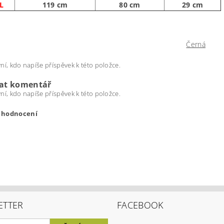
L
119 cm
80 cm
29 cm
Černá
ní, kdo napíše příspěvek k této položce.
dat komentář
ní, kdo napíše příspěvek k této položce.
t hodnocení
ETTER
FACEBOOK