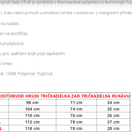
o profi řady UTL
® je vyrobeno z thermoactive polyesteru s technologií Top
L trika nabízí pohodlí a atraktivní vzhled v kombinaci s inteligentní příměs
 na rukávu
ní na knoflíčky
á prodyšnost
 pro zavěšení brýlí pod zapínáním
ní límec
iál: 100% Polyester TopCool
KOST
OBVOD HRUDI TRIČKA
DÉLKA ZAD TRIČKA
DÉLKA RUKÁVU
98 cm
71 cm
24 cm
M
104 cm
74 cm
25 cm
110 cm
76 cm
26 cm
L
112 cm
78 cm
27 cm
L
118 cm
78 cm
28 cm