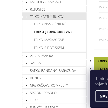
KALHOTY - KAPSÁČE
PD-UTL-
RUKAVICE
TRIKO KRÁTKÝ RUKÁV
PD-UTL-
TRIKO NÁMOŘNICKÉ
PD-UTL-
TRIKO JEDNOBAREVNÉ
TRIKO MASKÁČOVÉ
PD-UTL-
TRIKO S POTISKEM
VESTA PÁNSKÁ
POPIS
SVETRY
PARAM
ŠÁTKY, BANDÁNY, BARACUDA
DISKU
BUNDY
Tento 
vyjadřu
MASKÁČOVÉ KOMPLETY
HODN
SPODNÍ PRÁDLO
NAS
TRIK
TÍLKA
FUNKČNÍ PRÁDLO