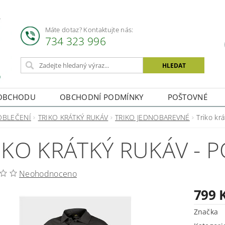
Máte dotaz? Kontaktujte nás:
734 323 996
OBCHODU
OBCHODNÍ PODMÍNKY
POŠTOVNÉ
OBLEČENÍ
TRIKO KRÁTKÝ RUKÁV
TRIKO JEDNOBAREVNÉ
Triko kr
IKO KRÁTKÝ RUKÁV - 
Neohodnoceno
799 
Značka