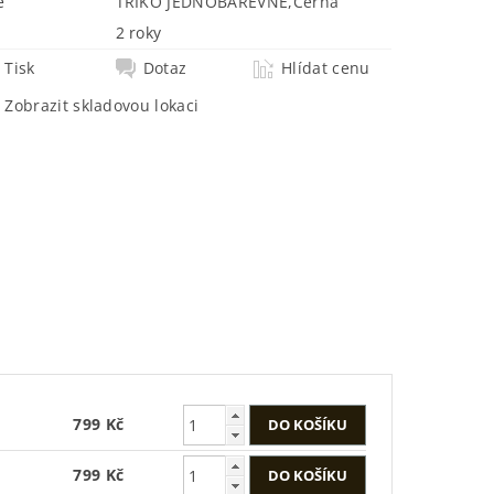
e
TRIKO JEDNOBAREVNÉ
,
Černá
2 roky
Tisk
Dotaz
Hlídat cenu
Zobrazit skladovou lokaci
799 Kč
799 Kč