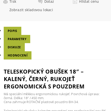
Tisk
Dotaz
Hlídat cenu
Zobrazit skladovou lokaci
POPIS
PARAMETRY
DISKUZE
HODNOCENÍ
TELESKOPICKÝ OBUŠEK 18″ –
KALENÝ, ČERNÝ, RUKOJEŤ
ERGONOMICKÁ S POUZDREM
Má speciální měkkou ergonomickou rukojeť. Povrchová úprava:
černá. Délka: 18″ / 450 mm.
Cena zahrnuje ROTAČNÍ plastové pouzdro BH-34.
Teleskopický obušek v kaleném provedení pro profesionální použití