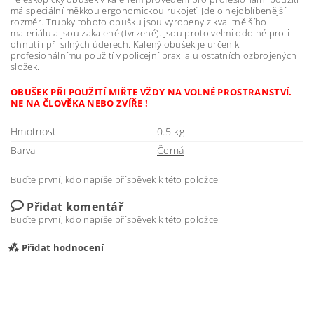
má speciální měkkou ergonomickou rukojeť. Jde o nejoblíbenější
rozměr. Trubky tohoto obušku jsou vyrobeny z kvalitnějšího
materiálu a jsou zakalené (tvrzené). Jsou proto velmi odolné proti
ohnutí i při silných úderech. Kalený obušek je určen k
profesionálnímu použití v policejní praxi a u ostatních ozbrojených
složek.
OBUŠEK PŘI POUŽITÍ MIŘTE VŽDY NA VOLNÉ PROSTRANSTVÍ.
NE NA ČLOVĚKA NEBO ZVÍŘE !
Hmotnost
0.5 kg
Barva
Černá
Buďte první, kdo napíše příspěvek k této položce.
Přidat komentář
Buďte první, kdo napíše příspěvek k této položce.
Přidat hodnocení