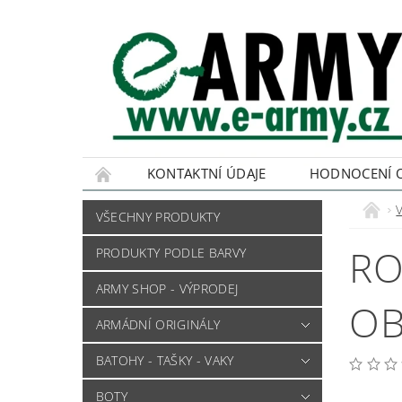
KONTAKTNÍ ÚDAJE
HODNOCENÍ 
VŠECHNY PRODUKTY
RO
PRODUKTY PODLE BARVY
ARMY SHOP - VÝPRODEJ
OB
ARMÁDNÍ ORIGINÁLY
BATOHY - TAŠKY - VAKY
BOTY