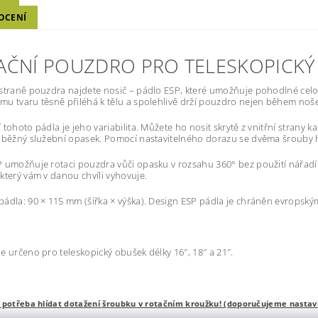
OCENÍ
AČNÍ POUZDRO PRO TELESKOPICKÝ
straně pouzdra najdete nosič – pádlo ESP, které umožňuje pohodlné ce
u tvaru těsně přiléhá k tělu a spolehlivě drží pouzdro nejen během nošen
 tohoto pádla je jeho variabilita. Můžete ho nosit skrytě z vnitřní strany k
 běžný služební opasek. Pomocí nastavitelného dorazu se dvěma šrouby 
 umožňuje rotaci pouzdra vůči opasku v rozsahu 360° bez použití nářadí 
který vám v danou chvíli vyhovuje.
ádla: 90 × 115 mm (šířka × výška). Design ESP pádla je chráněn evrops
e určeno pro teleskopický obušek délky 16″, 18″ a 21″.
 potřeba hlídat dotažení šroubku v rotačním kroužku! (doporučujeme nastavi