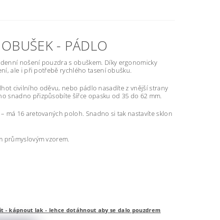
 OBUŠEK - PÁDLO
lodenní nošení pouzdra s obuškem. Díky ergonomicky
í, ale i při potřebě rychlého tasení obušku.
alhot civilního oděvu, nebo pádlo nasadíte z vnější strany
ho snadno přizpůsobíte šířce opasku od 35 do 62 mm.
– má 16 aretovaných poloh. Snadno si tak nastavíte sklon
kým průmyslovým vzorem.
t - kápnout lak - lehce dotáhnout aby se dalo pouzdrem