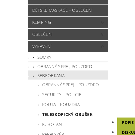
DĚTSKÉ MASKÁČE - OBLEČENÍ
KEMPING
OBLEČENÍ
VYBAVENÍ
SUMKY
OBRANNÝ SPREJ, POUZDRO
SEBEOBRANA
OBRANNÝ SPREJ - POUZDRO
SECURITY - POLICIE
POUTA - POUZDRA
TELESKOPICKÝ OBUŠEK
POPIS
KUBOTAN
DISKU
PARALYZÉR