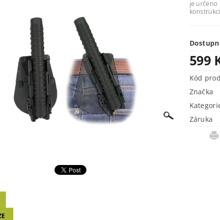
je určeno 
konstrukci
Dostupn
599 
Kód pro
Značka
Kategori
Záruka
ZE