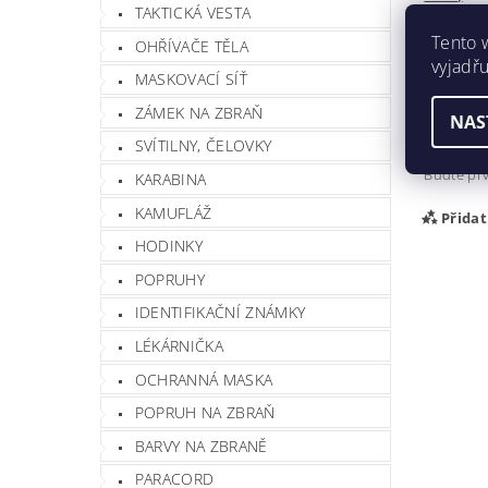
TAKTICKÁ VESTA
Tento 
OHŘÍVAČE TĚLA
vyjadřu
OBUŠEK 
MASKOVACÍ SÍŤ
ZÁMEK NA ZBRAŇ
Buďte prv
NAS
SVÍTILNY, ČELOVKY
Při
Buďte prv
KARABINA
KAMUFLÁŽ
Přida
HODINKY
POPRUHY
IDENTIFIKAČNÍ ZNÁMKY
LÉKÁRNIČKA
OCHRANNÁ MASKA
POPRUH NA ZBRAŇ
BARVY NA ZBRANĚ
PARACORD