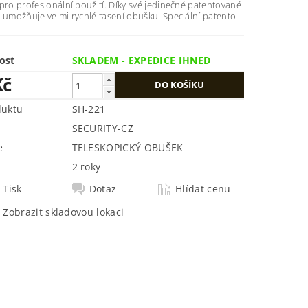
pro profesionální použití. Díky své jedinečné patentované
 umožňuje velmi rychlé tasení obušku. Speciální patento
ost
SKLADEM - EXPEDICE IHNED
Kč
duktu
SH-221
SECURITY-CZ
e
TELESKOPICKÝ OBUŠEK
2 roky
Tisk
Dotaz
Hlídat cenu
Zobrazit skladovou lokaci