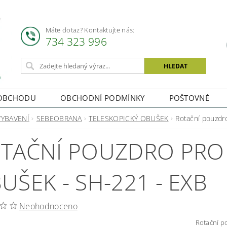
Máte dotaz? Kontaktujte nás:
734 323 996
OBCHODU
OBCHODNÍ PODMÍNKY
POŠTOVNÉ
VYBAVENÍ
SEBEOBRANA
TELESKOPICKÝ OBUŠEK
Rotační pouzdr
TAČNÍ POUZDRO PRO 
UŠEK - SH-221 - EXB
Neohodnoceno
Rotační p