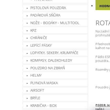
HODN
PISTOLOVÁ POUZDRA
PADÁKOVÁ SŇŮRA
ROT
NOŽE - BODÁKY - MULTITOOL
KPZ
Na zadní 
prohnutém
CHRÁNIČE
Předností
LEPÍCÍ PÁSKY
kalhot na
LOPATKY, SEKERY, KRUMPÁČE
Pádlo ESP
KOMPASY, DALEKOHLEDY
pouzdra, 
POUZDRO NA ZBRAŇ
Rozměry p
HELMY
PLYNOVÁ MASKA
Pouzdro j
AIRSOFT
BRÝLE
KRABIČKA - BOX
POZOR: Je
točit.)