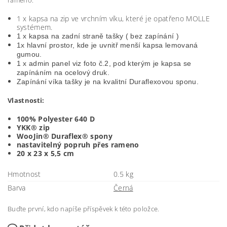
rameno.
1 x kapsa na zip ve vrchním víku, které je opatřeno MOLLE
systémem.
1 x kapsa na zadní straně tašky ( bez zapínání )
1x hlavní prostor, kde je uvnitř menší kapsa lemovaná
gumou.
1 x admin panel viz foto č.2, pod kterým je kapsa se
zapínáním na ocelový druk.
Zapínání víka tašky je na kvalitní Duraflexovou sponu.
Vlastnosti:
100% Polyester 640 D
YKK® zip
WooJin® Duraflex® spony
nastavitelný popruh přes rameno
20 x 23 x 5,5 cm
Hmotnost
0.5 kg
Barva
Černá
Buďte první, kdo napíše příspěvek k této položce.