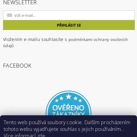
NEWSLETTER
Vložením e-mailu souhlasíte s
podmínkami ochrany osobních
údajů
FACEBOOK
Tento web používá soubory cookie. Dalším procházením
tohoto webu vyjadřujete souhlas s jejich používáním..
Více informací
zde
.