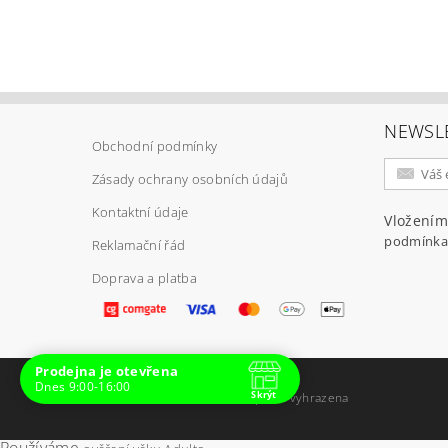
NEWSL
Obchodní podmínky
Zásady ochrany osobních údajů
Vlož
Kontaktní údaje
Vložením
podmínka
Reklamační řád
Doprava a platba
Prodejna je otevřena
Dnes 9:00-16:00
Skrýt
2026 ©
E-ARMY.cz
, všechna práva vyhrazena
Navštivte nás osobně
Čas
Používáme