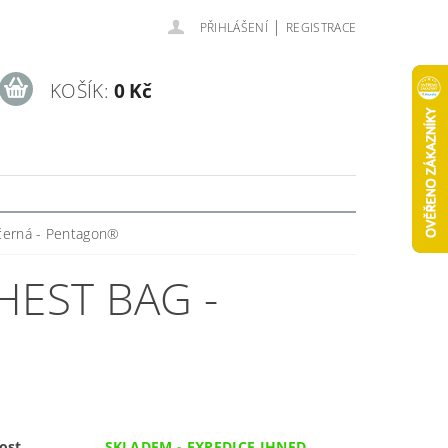
|
PŘIHLÁŠENÍ
REGISTRACE
KOŠÍK:
0 Kč
černá - Pentagon®
HEST BAG -
ost
SKLADEM - EXPEDICE IHNED