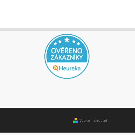
jů
Vytvořil Shoptet