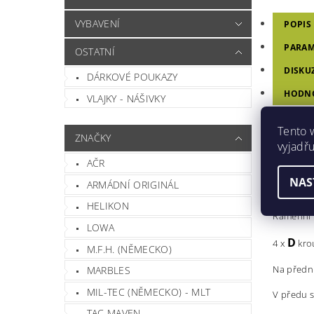
VYBAVENÍ
POPIS
PARAM
OSTATNÍ
DISKU
DÁRKOVÉ POUKAZY
HODN
VLAJKY - NÁŠIVKY
Tento 
TAŠ
ZNAČKY
vyjadřu
AČR
Vysoce kv
NAS
ARMÁDNÍ ORIGINÁL
1 x předn
HELIKON
Ramenní p
LOWA
D
4 x
kro
M.F.H. (NĚMECKO)
Na přední
MARBLES
MIL-TEC (NĚMECKO) - MLT
V předu s
TAC MAVEN