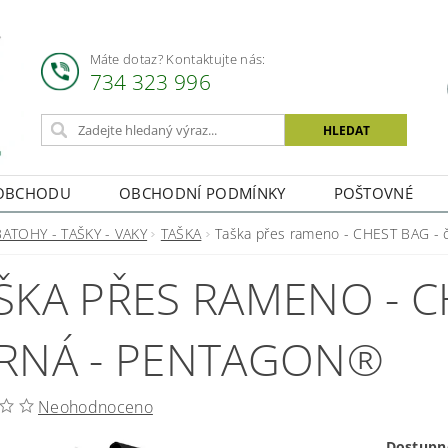
Máte dotaz? Kontaktujte nás:
734 323 996
OBCHODU
OBCHODNÍ PODMÍNKY
POŠTOVNÉ
BATOHY - TAŠKY - VAKY
TAŠKA
Taška přes rameno - CHEST BAG - 
ŠKA PŘES RAMENO - C
RNÁ - PENTAGON®
Neohodnoceno
Dostupn