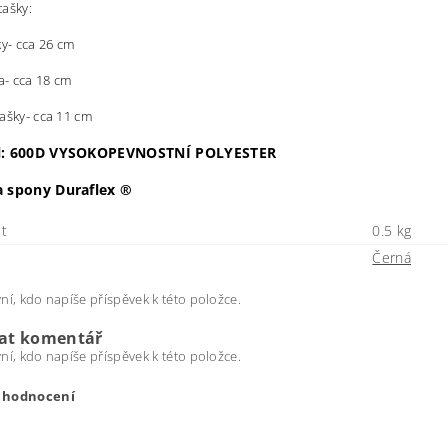
ašky:
ky- cca 26 cm
ka- cca 18 cm
ašky- cca 11 cm
l: 600D VYSOKOPEVNOSTNÍ POLYESTER
a spony
Duraflex
®
t
0.5 kg
Černá
ní, kdo napíše příspěvek k této položce.
dat komentář
ní, kdo napíše příspěvek k této položce.
t hodnocení