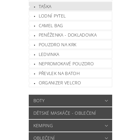
TAŠKA
LODNÍ PYTEL
CAMEL BAG
PENĚŽENKA - DOKLADOVKA
POUZDRO NA KRK
LEDVINKA
NEPROMOKAVÉ POUZDRO
PŘEVLEK NA BATOH
ORGANIZER VELCRO
BOTY
DĚTSKÉ MASKÁČE - OBLEČENÍ
KEMPING
OBLEČENÍ