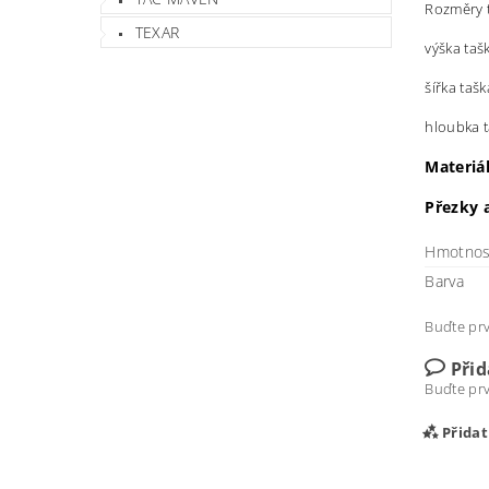
Rozměry t
TEXAR
výška taš
šířka taš
hloubka t
Materiá
Přezky 
Hmotnos
Barva
Buďte prv
Při
Buďte prv
Přida