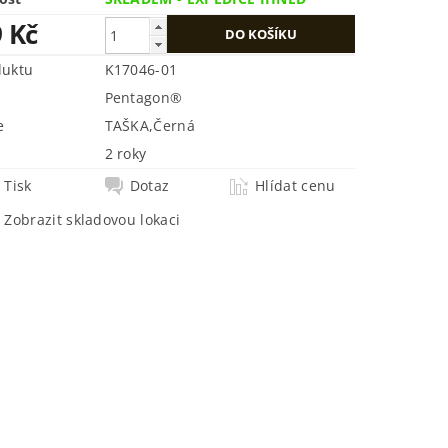
9 Kč
duktu
K17046-01
Pentagon®
e
TAŠKA
,
Černá
2 roky
Tisk
Dotaz
Hlídat cenu
Zobrazit skladovou lokaci