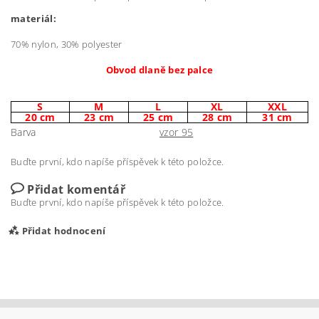
materiál
:
70% nylon, 30% polyester
Obvod dlaně bez palce
S
M
L
XL
XXL
20 cm
23 cm
25 cm
28 cm
31 cm
Barva
vzor 95
Buďte první, kdo napíše příspěvek k této položce.
Přidat komentář
Buďte první, kdo napíše příspěvek k této položce.
Přidat hodnocení