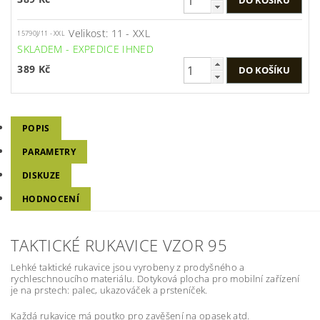
Velikost: 11 - XXL
15790J/11 - XXL
SKLADEM - EXPEDICE IHNED
389 Kč
POPIS
PARAMETRY
DISKUZE
HODNOCENÍ
TAKTICKÉ RUKAVICE VZOR 95
Lehké taktické rukavice jsou vyrobeny z prodyšného a
rychleschnoucího materiálu. Dotyková plocha pro mobilní zařízení
je na prstech: palec, ukazováček a prsteníček.
Každá rukavice má poutko pro zavěšení na opasek atd.