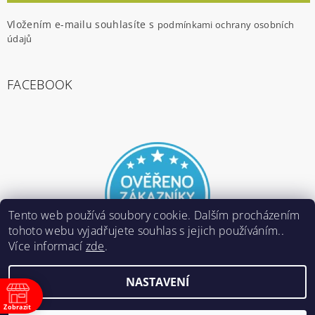
Vložením e-mailu souhlasíte s
podmínkami ochrany osobních
údajů
FACEBOOK
Tento web používá soubory cookie. Dalším procházením
tohoto webu vyjadřujete souhlas s jejich používáním..
Více informací
zde
.
NASTAVENÍ
2026 ©
E-ARMY.cz
, všechna práva vyhrazena
Zobrazit
Vytvořil Shoptet