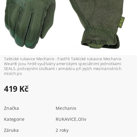
Taktické rukavice Mechanix - FastFit Taktické rukavice Mechanix
Wear® jsou hrdě využívány americkými speciálními jednotkami
SEALS, policejními složkami i armádou při jejích mezinárodních
misích po
419 Kč
Značka
Mechanix
Kategorie
RUKAVICE
,
Oliv
Záruka
2 roky