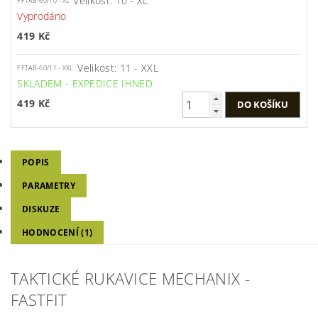
Velikost: 10 - XL
FFTAB-60/10 - XL
Vyprodáno
419 Kč
Velikost: 11 - XXL
FFTAB-60/11 - XXL
SKLADEM - EXPEDICE IHNED
419 Kč
POPIS
PARAMETRY
DISKUZE
HODNOCENÍ (1)
TAKTICKÉ RUKAVICE MECHANIX -
FASTFIT