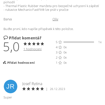
pohodlí
- Thermal Plastic Rubber manžeta pro bezpečné uchycení k zápěstí
- rukavice Mechanix FastFit® lze prát v pračce
Barva
Oliv
Buďte první, kdo napíše příspěvek k této položce.
Přidat komentář
5,0
5
1x
4
0x
1 hodnocení
3
0x
2
0x
Přidat hodnocení
1
0x
Josef Rytina
JR
|
26.12.2023
Super