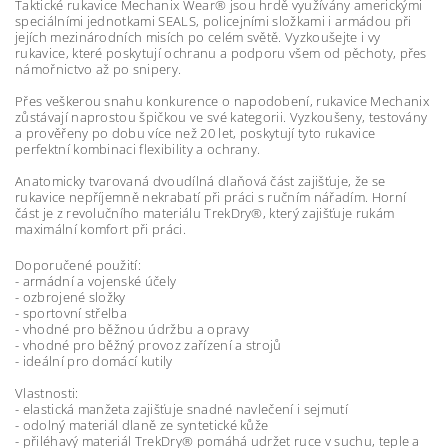
Taktické rukavice Mechanix Wear® jsou hrdě využívány americkými
speciálními jednotkami SEALS, policejními složkami i armádou při
jejích mezinárodních misích po celém světě. Vyzkoušejte i vy
rukavice, které poskytují ochranu a podporu všem od pěchoty, přes
námořnictvo až po snipery.
Přes veškerou snahu konkurence o napodobení, rukavice Mechanix
zůstávají naprostou špičkou ve své kategorii. Vyzkoušeny, testovány
a prověřeny po dobu více než 20 let, poskytují tyto rukavice
perfektní kombinaci flexibility a ochrany.
Anatomicky tvarovaná dvoudílná dlaňová část zajišťuje, že se
rukavice nepříjemně nekrabatí při práci s ručním nářadím. Horní
část je z revolučního materiálu TrekDry®, který zajišťuje rukám
maximální komfort při práci.
Doporučené použití:
- armádní a vojenské účely
- ozbrojené složky
- sportovní střelba
- vhodné pro běžnou údržbu a opravy
- vhodné pro běžný provoz zařízení a strojů
- ideální pro domácí kutily
Vlastnosti:
- elastická manžeta zajišťuje snadné navlečení i sejmutí
- odolný materiál dlaně ze syntetické kůže
- přiléhavý materiál TrekDry® pomáhá udržet ruce v suchu, teple a