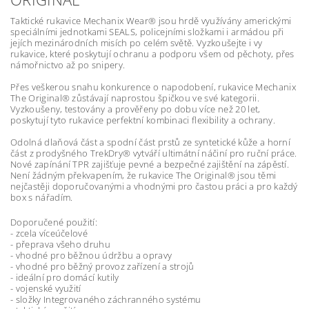
Taktické rukavice Mechanix Wear® jsou hrdě využívány americkými
speciálními jednotkami SEALS, policejními složkami i armádou při
jejích mezinárodních misích po celém světě. Vyzkoušejte i vy
rukavice, které poskytují ochranu a podporu všem od pěchoty, přes
námořnictvo až po snipery.
Přes veškerou snahu konkurence o napodobení, rukavice Mechanix
The Original® zůstávají naprostou špičkou ve své kategorii.
Vyzkoušeny, testovány a prověřeny po dobu více než 20 let,
poskytují tyto rukavice perfektní kombinaci flexibility a ochrany.
Odolná dlaňová část a spodní část prstů ze syntetické kůže a horní
část z prodyšného TrekDry® vytváří ultimátní náčiní pro ruční práce.
Nové zapínání TPR zajišťuje pevné a bezpečné zajištění na zápěstí.
Není žádným překvapením, že rukavice The Original® jsou těmi
nejčastěji doporučovanými a vhodnými pro častou práci a pro každý
box s nářadím.
Doporučené použití:
- zcela víceúčelové
- přeprava všeho druhu
- vhodné pro běžnou údržbu a opravy
- vhodné pro běžný provoz zařízení a strojů
- ideální pro domácí kutily
- vojenské využití
- složky Integrovaného záchranného systému