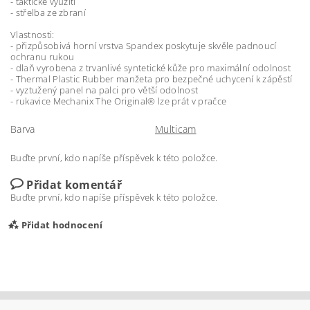
- taktické využití
- střelba ze zbraní
Vlastnosti:
- přizpůsobivá horní vrstva Spandex poskytuje skvěle padnoucí
ochranu rukou
- dlaň vyrobena z trvanlivé syntetické kůže pro maximální odolnost
- Thermal Plastic Rubber manžeta pro bezpečné uchycení k zápěstí
- vyztužený panel na palci pro větší odolnost
- rukavice Mechanix The Original® lze prát v pračce
Barva
Multicam
Buďte první, kdo napíše příspěvek k této položce.
Přidat komentář
Buďte první, kdo napíše příspěvek k této položce.
Přidat hodnocení