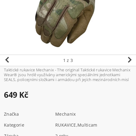
1
z 3
Taktické rukavice Mechanix - The original Taktické rukavice Mechanix
Wear® jsou hrdě využívány americkými speciálními jednotkami
SEALS, policejními složkami i armádou při jejích mezinárodních misí
649 Kč
Značka
Mechanix
Kategorie
RUKAVICE
,
Multicam
Záruka
2 roky