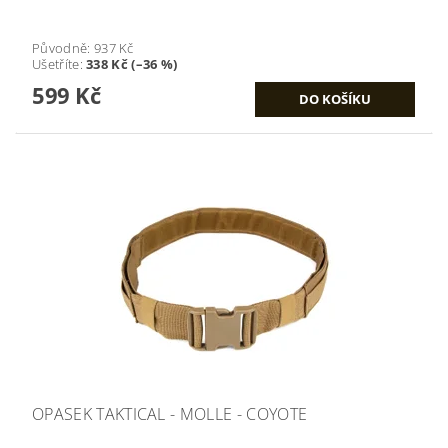
Původně:
937 Kč
Ušetříte
:
338 Kč (–36 %)
599 Kč
OPASEK TAKTICAL - MOLLE - COYOTE