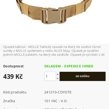
Opasek taktical - MOLLE Taktický opasek na který lze zavěsit různé
sumky s MOLLE systémem a nebo ALICE klipy. Opasek je opatřen
jedním MOLLE páskem, na který vše zavěsíte. Opasek je vyroben z dv
Dostupnost
SKLADEM - EXPEDICE IHNED
439 Kč
Kód produktu
241210-COYOTE
Značka
101 INC - V.O.