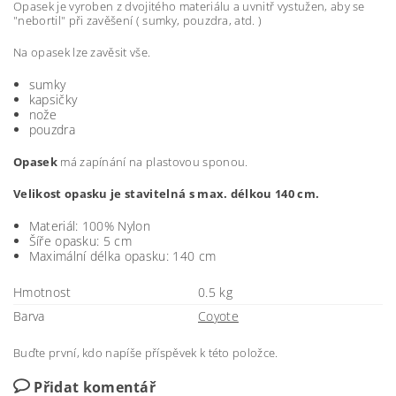
Opasek je vyroben z dvojitého materiálu a uvnitř vystužen, aby se
"nebortil" při zavěšení ( sumky, pouzdra, atd. )
Na opasek lze zavěsit vše.
sumky
kapsičky
nože
pouzdra
Opasek
má zapínání na plastovou sponou.
Velikost opasku je stavitelná s max. délkou 140 cm.
Materiál: 100% Nylon
Šíře opasku: 5 cm
Maximální délka opasku: 140 cm
Hmotnost
0.5 kg
Barva
Coyote
Buďte první, kdo napíše příspěvek k této položce.
Přidat komentář