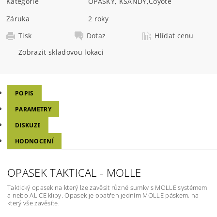
Kategorie
OPASKY, KŠANDY
,
Coyote
Záruka
2 roky
Tisk
Dotaz
Hlídat cenu
Zobrazit skladovou lokaci
POPIS
PARAMETRY
DISKUZE
HODNOCENÍ
OPASEK TAKTICAL - MOLLE
Taktický opasek na který lze zavěsit různé sumky s MOLLE systémem
a nebo ALICE klipy. Opasek je opatřen jedním MOLLE páskem, na
který vše zavěsíte.