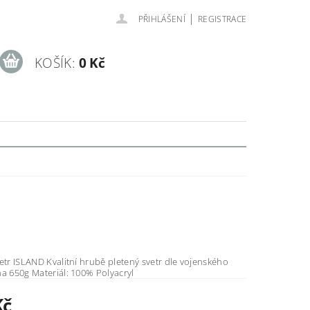
|
PŘIHLÁŠENÍ
REGISTRACE
KOŠÍK:
0 Kč
hrubě pletený svetr dle vojenského
vzoru. Váha 650g Materiál: 100% Polyacryl
Kč