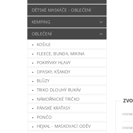
DĚTSKÉ MASKÁČE - OBLEČENÍ
KEMPING
OBLEČENÍ
KOŠILE
FLEECE, BUNDA, MIKINA
POKRÝVKY HLAVY
OPASKY, KŠANDY
BLŮZY
TRIKO DLOUHÝ RUKÁV
NÁMOŘNICKÉ TRIČKO
ZVO
PÁNSKÉ KRAŤASY
05505A/
PONČO
HEJKAL - MASKOVACÍ ODĚV
05505A