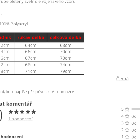
hrubě pletený svetr dle vojenského vzoru.
g
 100% Polyacryl
udník
rukáv délka
celková délka
12cm
64cm
68cm
14cm
66cm
70cm
16cm
67cm
70cm
22cm
68cm
74cm
38cm
71cm
79cm
Černá
ní, kdo napíše příspěvek k této položce.
dat komentář
0
5
4
0x
1 hodnocení
3
0x
2
0x
t hodnocení
1
0x