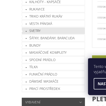
KALHOTY - KAPSÁČE
05505A/
RUKAVICE
TRIKO KRÁTKÝ RUKÁV
05505A
VESTA PÁNSKÁ
05505A
SVETRY
ŠÁTKY, BANDÁNY, BARACUDA
05505A
BUNDY
MASKÁČOVÉ KOMPLETY
POPIS
SPODNÍ PRÁDLO
Tento 
TÍLKA
PARAM
vyjadřu
FUNKČNÍ PRÁDLO
DISKU
DÁMSKÉ MASKÁČE
HODNO
NAS
PRACÍ PROSTŘEDEK
PLE
VYBAVENÍ