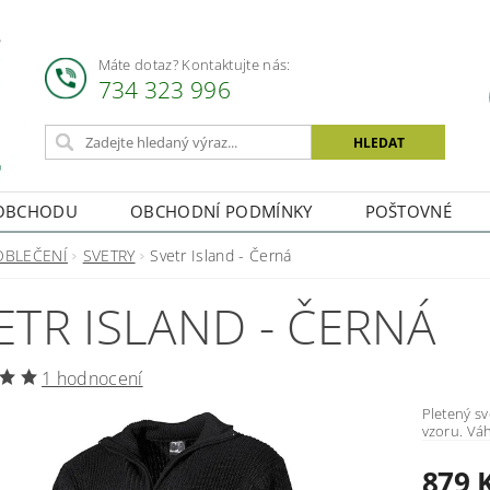
Máte dotaz? Kontaktujte nás:
734 323 996
OBCHODU
OBCHODNÍ PODMÍNKY
POŠTOVNÉ
OBLEČENÍ
SVETRY
Svetr Island - Černá
ETR ISLAND - ČERNÁ
1 hodnocení
Pletený svetr ISLAND Kvalitní 
879 