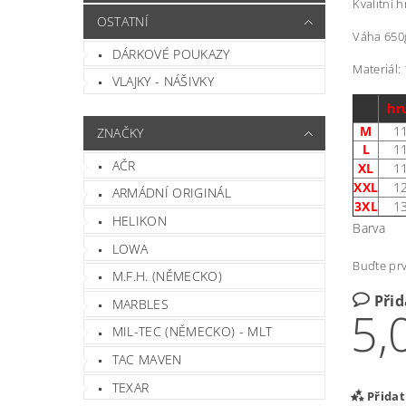
Kvalitní 
OSTATNÍ
Váha 650
DÁRKOVÉ POUKAZY
Materiál:
VLAJKY - NÁŠIVKY
hr
M
1
ZNAČKY
L
1
AČR
XL
1
XXL
1
ARMÁDNÍ ORIGINÁL
3XL
1
HELIKON
Barva
LOWA
Buďte prv
M.F.H. (NĚMECKO)
Při
MARBLES
5,
MIL-TEC (NĚMECKO) - MLT
TAC MAVEN
TEXAR
Přida