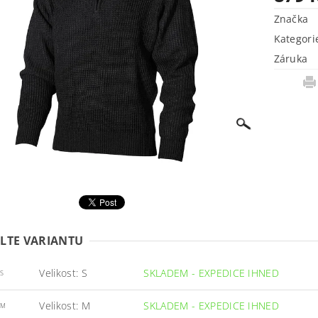
Značka
Kategori
Záruka
LTE VARIANTU
Velikost: S
SKLADEM - EXPEDICE IHNED
S
Velikost: M
SKLADEM - EXPEDICE IHNED
/M