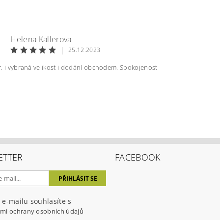
Helena Kallerova
|
25.12.2023
, i vybraná velikost i dodání obchodem. Spokojenost
ením hodnocení souhlasíte s
podmínkami ochrany osobních úda
ETTER
FACEBOOK
 e-mailu souhlasíte s
mi ochrany osobních údajů