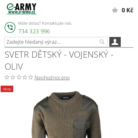
0 Kč
Máte dotaz? Kontaktujte nás:
734 323 996
SVETR DĚTSKÝ - VOJENSKÝ -
OLIV
Neohodnoceno
Akce