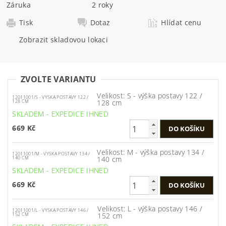
Záruka
2 roky
Tisk
Dotaz
Hlídat cenu
Zobrazit skladovou lokaci
ZVOLTE VARIANTU
Velikost: S - výška postavy 122 /
12011001/S - VYSKA POSTAVY 122 /
128 cm
128 CM
SKLADEM - EXPEDICE IHNED
669 Kč
Velikost: M - výška postavy 134 /
12011001/M - VYSKA POSTAVY 134 /
140 cm
140 CM
SKLADEM - EXPEDICE IHNED
669 Kč
Velikost: L - výška postavy 146 /
12011001/L - VYSKA POSTAVY 146 /
152 cm
152 CM