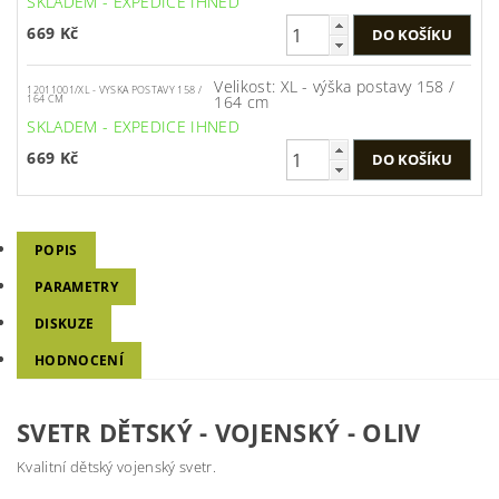
SKLADEM - EXPEDICE IHNED
669 Kč
Velikost: XL - výška postavy 158 /
12011001/XL - VYSKA POSTAVY 158 /
164 cm
164 CM
SKLADEM - EXPEDICE IHNED
669 Kč
POPIS
PARAMETRY
DISKUZE
HODNOCENÍ
SVETR DĚTSKÝ - VOJENSKÝ - OLIV
Kvalitní dětský vojenský svetr.