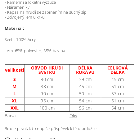
- Ramenní a
loketní
výztuže
-
Nárameníky
-
Kapsa na hrudi
se zapínáním
na suchý zip
-
Zdvojený lem u krku
Materiál:
Svetr: 100% Acryl
Lem: 65% polyester, 35% bavlna
OBVOD HRUDI
DÉLKA
CELKOVÁ
velikosti
SVETRU
RUKÁVU
DÉLKA
S
80 cm
39 cm
45 cm
M
88 cm
45 cm
51 cm
L
90 cm
50 cm
57 cm
XL
96 cm
54 cm
61 cm
XXL
100 cm
56 cm
64 cm
Barva
Oliv
Buďte první, kdo napíše příspěvek k této položce.