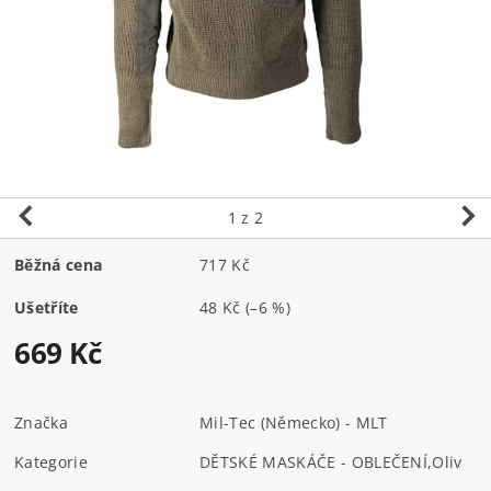
1
z 2
Běžná cena
717 Kč
Ušetříte
48 Kč
(–6 %)
669 Kč
Značka
Mil-Tec (Německo) - MLT
Kategorie
DĚTSKÉ MASKÁČE - OBLEČENÍ
,
Oliv