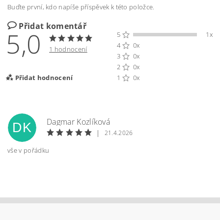
Buďte první, kdo napíše příspěvek k této položce.
Přidat komentář
5,0
5
1x
4
0x
1 hodnocení
3
0x
2
0x
Přidat hodnocení
1
0x
Dagmar Kozlíková
DK
|
21.4.2026
vše v pořádku