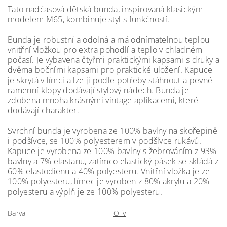
Tato nadčasová dětská bunda, inspirovaná klasickým
modelem M65, kombinuje styl s funkčností.
Bunda je robustní a odolná a má odnímatelnou teplou
vnitřní vložkou pro extra pohodlí a teplo v chladném
počasí. Je vybavena čtyřmi praktickými kapsami s druky a
dvěma bočními kapsami pro praktické uložení. Kapuce
je skrytá v límci a lze ji podle potřeby stáhnout a pevné
ramenní klopy dodávají stylový nádech. Bunda je
zdobena mnoha krásnými vintage aplikacemi, které
dodávají charakter.
Svrchní bunda je vyrobena ze 100% bavlny na skořepině
i podšívce, se 100% polyesterem v podšívce rukávů.
Kapuce je vyrobena ze 100% bavlny s žebrováním
z 93%
bavlny a 7% elastanu, zatímco elastický pásek se skládá z
60% elastodienu a 40% polyesteru. Vnitřní vložka je ze
100% polyesteru, límec je vyroben z 80% akrylu a 20%
polyesteru a výplň je ze 100% polyesteru.
Barva
Oliv