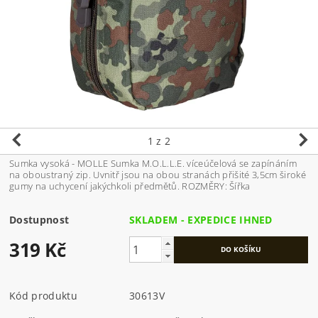
1
z 2
Sumka vysoká - MOLLE Sumka M.O.L.L.E. víceúčelová se zapínáním
na oboustraný zip. Uvnitř jsou na obou stranách přišité 3,5cm široké
gumy na uchycení jakýchkoli předmětů. ROZMĚRY: Šířka
Dostupnost
SKLADEM - EXPEDICE IHNED
319 Kč
Kód produktu
30613V