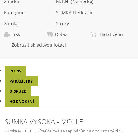
Značka
M.F.H. (Německo)
Kategorie
SUMKY
,
Flecktarn
Záruka
2 roky
Tisk
Dotaz
Hlídat cenu
Zobrazit skladovou lokaci
POPIS
PARAMETRY
DISKUZE
HODNOCENÍ
SUMKA VYSOKÁ - MOLLE
Sumka M.O.L.L.E. víceúčelová se zapínáním na oboustraný zip.