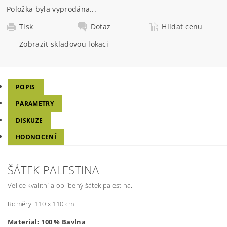
Položka byla vyprodána...
Tisk
Dotaz
Hlídat cenu
Zobrazit skladovou lokaci
POPIS
PARAMETRY
DISKUZE
HODNOCENÍ
ŠÁTEK PALESTINA
Velice kvalitní a oblíbený šátek palestina.
Roměry:
110 x 110 cm
Material: 100 % Bavlna