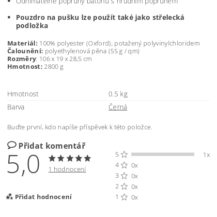
Odnímatelné popruhy batohu s hrudním popruhem
Pouzdro na pušku lze použít také jako střelecká
podložka
Materiál:
100% polyester (Oxford), potažený polyvinylchloridem
Čalounění:
polyethylenová pěna (55 g / qm)
Rozměry
: 106 x 19 x 28,5 cm
Hmotnost:
2800 g
Hmotnost
0.5 kg
Barva
Černá
Buďte první, kdo napíše příspěvek k této položce.
Přidat komentář
5,0
5
1x
4
0x
1 hodnocení
3
0x
2
0x
Přidat hodnocení
1
0x