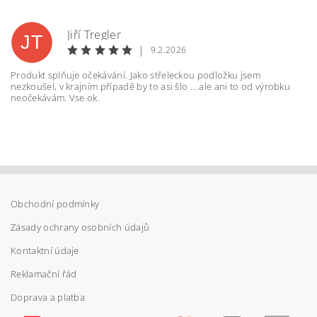
Jiří Tregler
JT
|
9.2.2026
Produkt splňuje očekávání. Jako střeleckou podložku jsem
nezkoušel, v krajním případě by to asi šlo ….ale ani to od výrobku
neočekávám. Vse ok.
Vložením hodnocení souhlasíte s
podmínkami
ochrany osobních údajů
Obchodní podmínky
Zásady ochrany osobních údajů
Kontaktní údaje
Reklamační řád
Doprava a platba