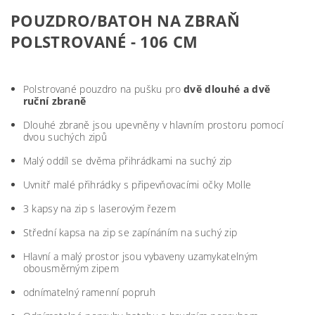
POUZDRO/BATOH NA ZBRAŇ
POLSTROVANÉ - 106 CM
Polstrované pouzdro na pušku pro
dvě dlouhé a dvě
ruční zbraně
Dlouhé zbraně jsou upevněny v hlavním prostoru pomocí
dvou suchých zipů
Malý oddíl se dvěma přihrádkami na suchý zip
Uvnitř malé přihrádky s připevňovacími očky Molle
3 kapsy na zip s laserovým řezem
Střední kapsa na zip se zapínáním na suchý zip
Hlavní a malý prostor jsou vybaveny uzamykatelným
obousměrným zipem
odnímatelný ramenní popruh