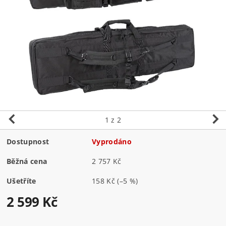
1
z 2
Dostupnost
Vyprodáno
Běžná cena
2 757 Kč
Ušetříte
158 Kč
(–5 %)
2 599 Kč