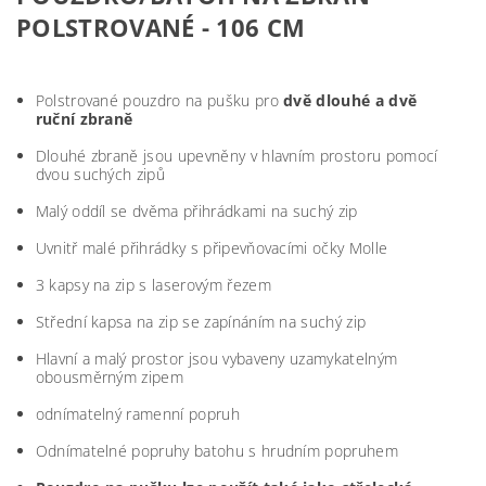
POLSTROVANÉ - 106 CM
Polstrované pouzdro na pušku pro
dvě dlouhé a dvě
ruční zbraně
Dlouhé zbraně jsou upevněny v hlavním prostoru pomocí
dvou suchých zipů
Malý oddíl se dvěma přihrádkami na suchý zip
Uvnitř malé přihrádky s připevňovacími očky Molle
3 kapsy na zip s laserovým řezem
Střední kapsa na zip se zapínáním na suchý zip
Hlavní a malý prostor jsou vybaveny uzamykatelným
obousměrným zipem
odnímatelný ramenní popruh
Odnímatelné popruhy batohu s hrudním popruhem