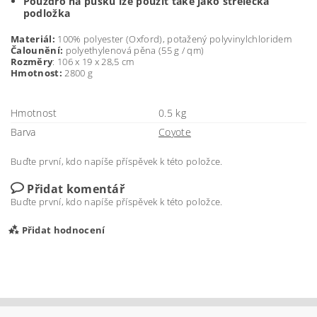
Pouzdro na pušku lze použít také jako střelecká
podložka
Materiál:
100% polyester (Oxford), potažený polyvinylchloridem
Čalounění:
polyethylenová pěna (55 g / qm)
Rozměry
: 106 x 19 x 28,5 cm
Hmotnost:
2800 g
Hmotnost
0.5 kg
Barva
Coyote
Buďte první, kdo napíše příspěvek k této položce.
Přidat komentář
Buďte první, kdo napíše příspěvek k této položce.
Přidat hodnocení