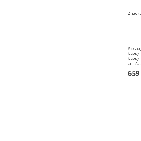
Značk
Kraťasy - Be
kapsy. 2 x zadní a 2 x přední vnitř
kapsy Nastavitelná šířka pasu cca o 10
659