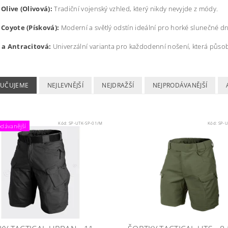
Olive (Olivová):
Tradiční vojenský vzhled, který nikdy nevyjde z módy.
 Coyote (Písková):
Moderní a světlý odstín ideální pro horké slunečné dn
 a Antracitová:
Univerzální varianta pro každodenní nošení, která půso
UČUJEME
NEJLEVNĚJŠÍ
NEJDRAŽŠÍ
NEJPRODÁVANĚJŠÍ
Kód:
SP-UTK-SP-01/M
Kód:
SP-U
dávanější