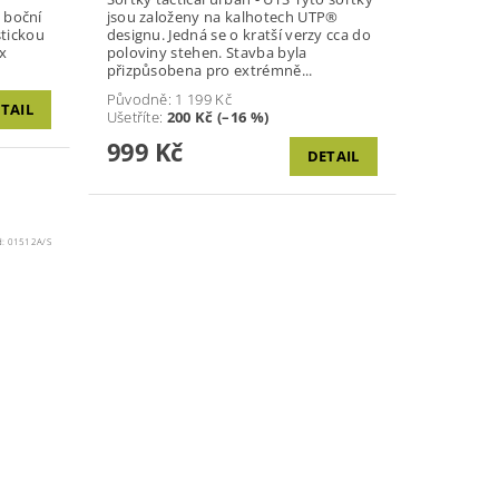
jsou založeny na kalhotech UTP®
stickou
designu. Jedná se o kratší verzy cca do
poloviny stehen. Stavba byla
přizpůsobena pro extrémně...
Původně:
1 199 Kč
TAIL
Ušetříte
:
200 Kč (–16 %)
999 Kč
DETAIL
d:
01512A/S