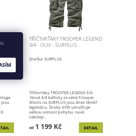
D -
TŘÍČTVRŤÁKY TROOPER LEGEND
bu
3/4 - OLIV - SURPLUS
Značka:
SURPLUS
ASÍM
c
Tříčtvrťáky TROOPER LEGEND 3/4
intage
Nové 3/4 kalhoty ze série Trooper
 jsou
Shorts na SURPLUS jsou dnes téměř
legendou. Široký střih umožňuje
ší
velkou volnost pohybu. navíc
nabízejí...
1 199 Kč
od
TAIL
DETAIL