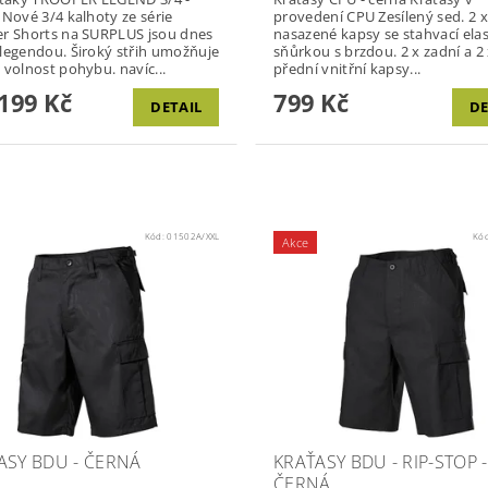
Nové 3/4 kalhoty ze série
provedení CPU Zesílený sed. 2 x boční
r Shorts na SURPLUS jsou dnes
nasazené kapsy se stahvací ela
legendou. Široký střih umožňuje
sňůrkou s brzdou. 2 x zadní a 2 x
 volnost pohybu. navíc...
přední vnitřní kapsy...
199 Kč
799 Kč
DETAIL
DE
Kód:
01502A/XXL
Kó
Akce
ASY BDU - ČERNÁ
KRAŤASY BDU - RIP-STOP -
ČERNÁ