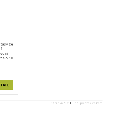
TAIL
1
1
11
Stránka
z
-
položek celkem