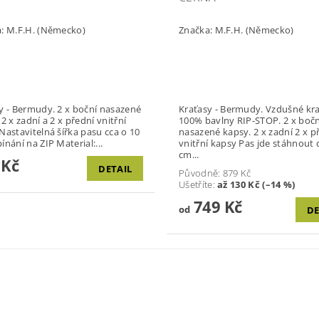
a:
M.F.H. (Německo)
Značka:
M.F.H. (Německo)
rmudy. 2 x boční nasazené
Kraťasy - Bermudy. Vzdušné kraťasy ze
ní
100% bavlny RIP-STOP. 2 x boční
nasazené kapsy. 2 x zadní 2 x přední
cm Zapínání na ZIP Material:...
vnitřní kapsy Pas jde stáhnout cca o 10
cm...
 Kč
DETAIL
Původně:
879 Kč
Ušetříte
:
až 130 Kč (–14 %)
749 Kč
od
DE