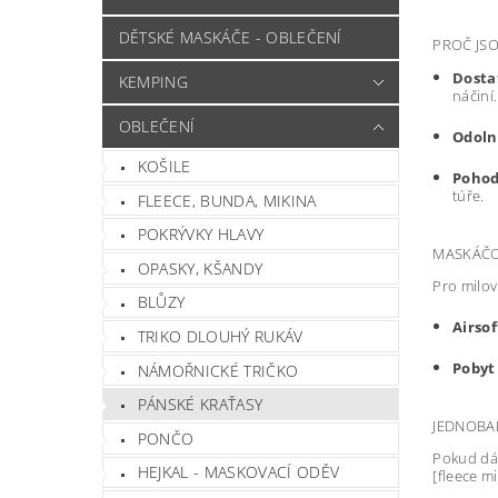
DĚTSKÉ MASKÁČE - OBLEČENÍ
PROČ JSO
Dosta
KEMPING
náčiní.
OBLEČENÍ
Odoln
KOŠILE
Pohod
túře.
FLEECE, BUNDA, MIKINA
POKRÝVKY HLAVY
MASKÁČO
OPASKY, KŠANDY
Pro milov
BLŮZY
Airsof
TRIKO DLOUHÝ RUKÁV
Pobyt 
NÁMOŘNICKÉ TRIČKO
PÁNSKÉ KRAŤASY
JEDNOBAR
PONČO
Pokud dá
HEJKAL - MASKOVACÍ ODĚV
[fleece m