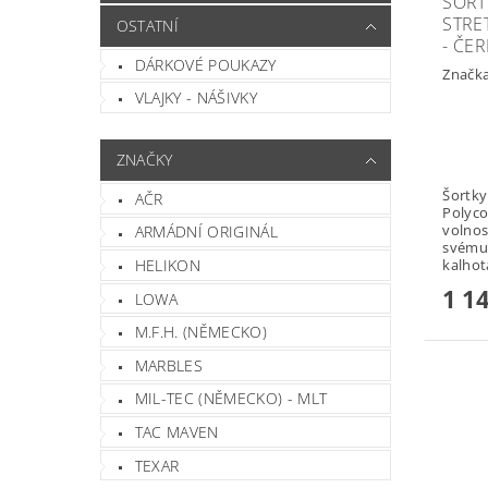
ŠORT
STRE
OSTATNÍ
- ČE
DÁRKOVÉ POUKAZY
Značk
VLAJKY - NÁŠIVKY
ZNAČKY
Šortky 
AČR
Polyco
volnos
ARMÁDNÍ ORIGINÁL
svému 
HELIKON
1 1
LOWA
M.F.H. (NĚMECKO)
MARBLES
MIL-TEC (NĚMECKO) - MLT
TAC MAVEN
TEXAR