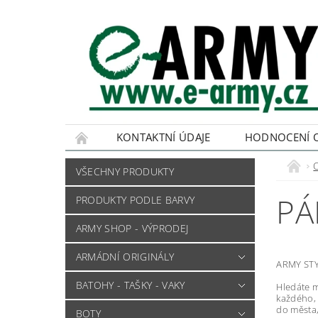
KONTAKTNÍ ÚDAJE
HODNOCENÍ 
VŠECHNY PRODUKTY
PÁ
PRODUKTY PODLE BARVY
ARMY SHOP - VÝPRODEJ
ARMÁDNÍ ORIGINÁLY
ARMY STY
BATOHY - TAŠKY - VAKY
Hledáte m
každého, 
do města
BOTY