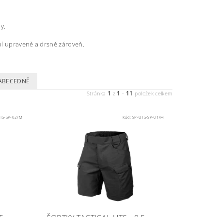
y.
bí upraveně a drsně zároveň.
ABECEDNĚ
1
1
11
Stránka
z
-
položek celkem
TS-SP-02/M
Kód:
SP-UTS-SP-01/M