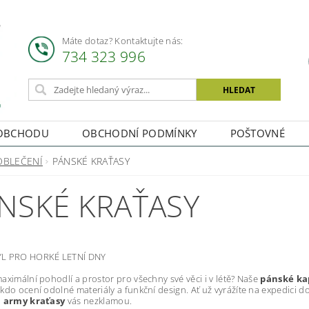
Máte dotaz? Kontaktujte nás:
734 323 996
OBCHODU
OBCHODNÍ PODMÍNKY
POŠTOVNÉ
OBLEČENÍ
PÁNSKÉ KRAŤASY
NSKÉ KRAŤASY
L PRO HORKÉ LETNÍ DNY
aximální pohodlí a prostor pro všechny své věci i v létě? Naše
pánské ka
kdo ocení odolné materiály a funkční design. Ať už vyrážíte na expedici do 
,
army kraťasy
vás nezklamou.