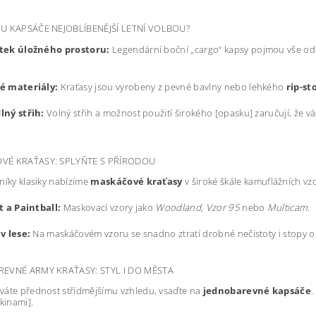
U KAPSÁČE NEJOBLÍBENĚJŠÍ LETNÍ VOLBOU?
tek úložného prostoru:
Legendární boční „cargo“ kapsy pojmou vše od
é materiály:
Kraťasy jsou vyrobeny z pevné bavlny nebo lehkého
rip-st
lný střih:
Volný střih a možnost použití širokého [opasku] zaručují, že 
VÉ KRAŤASY: SPLYŇTE S PŘÍRODOU
níky klasiky nabízíme
maskáčové kraťasy
v široké škále kamuflážních vz
t a Paintball:
Maskovací vzory jako
Woodland, Vzor 95
nebo
Multicam
.
v lese:
Na maskáčovém vzoru se snadno ztratí drobné nečistoty i stopy od
EVNÉ ARMY KRAŤASY: STYL I DO MĚSTA
váte přednost střídmějšímu vzhledu, vsaďte na
jednobarevné kapsáče
.
ikinami].