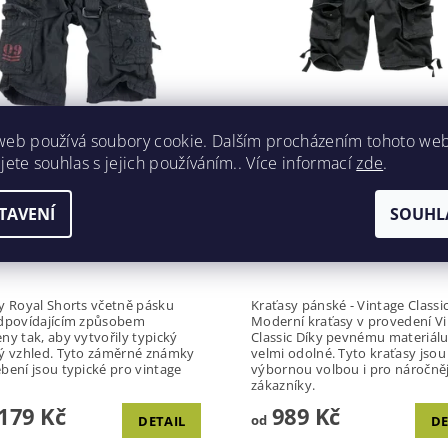
ASY - ROYAL SHORTS -
KRAŤASY PÁNSKÉ - LEGEN
web používá soubory cookie. Dalším procházením tohoto we
Á - SURPLUS
ČERNÁ - BRANDIT
jete souhlas s jejich používáním.. Více informací
zde
.
a:
SURPLUS
Značka:
BRANDIT
TAVENÍ
SOUHL
y Royal Shorts včetně pásku
Kraťasy pánské - Vintage Classi
dpovídajícím způsobem
Moderní kraťasy v provedení V
ny tak, aby vytvořily typický
Classic Díky pevnému materiálu
ý vzhled. Tyto záměrné známky
velmi odolné. Tyto kraťasy jsou
bení jsou typické pro vintage
výbornou volbou i pro náročněj
zákazníky.
179 Kč
989 Kč
od
DETAIL
DE