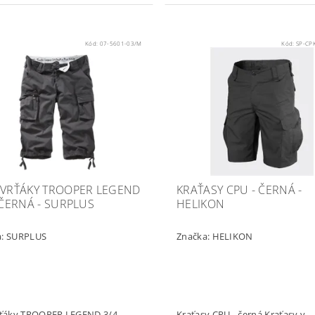
Kód:
07-5601-03/M
Kód:
SP-CP
TVRŤÁKY TROOPER LEGEND
KRAŤASY CPU - ČERNÁ -
- ČERNÁ - SURPLUS
HELIKON
a:
SURPLUS
Značka:
HELIKON
rťáky TROOPER LEGEND 3/4 -
Kraťasy CPU - černá Kraťasy v