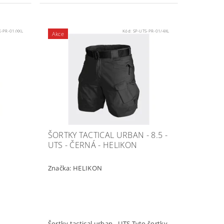
K-PR-01/XXL
Kód:
SP-UTS-PR-01/4XL
Akce
ŠORTKY TACTICAL URBAN - 8.5 -
UTS - ČERNÁ - HELIKON
Značka:
HELIKON
Šortky tactical urban - UTS Tyto šortky