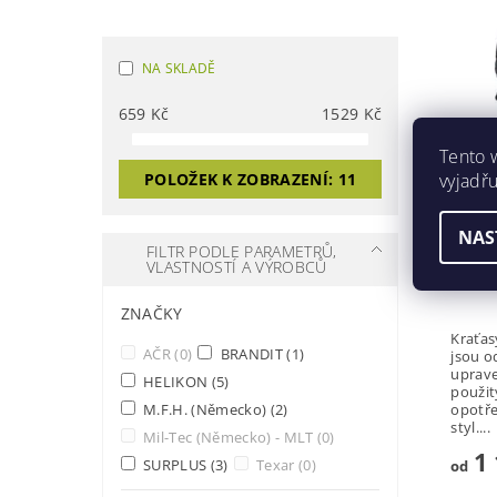
NA SKLADĚ
659
Kč
1529
Kč
KRAŤ
Tento 
ČERN
vyjadřu
POLOŽEK K ZOBRAZENÍ:
11
Značk
NAS
FILTR PODLE PARAMETRŮ,
VLASTNOSTÍ A VÝROBCŮ
ZNAČKY
Kraťas
AČR
(0)
BRANDIT
(1)
jsou o
uprave
HELIKON
(5)
použit
opotře
M.F.H. (Německo)
(2)
styl....
Mil-Tec (Německo) - MLT
(0)
1 
SURPLUS
(3)
Texar
(0)
od