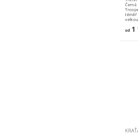
Černá 
Troope
téměř 
velkou
1 
od
KRAŤ