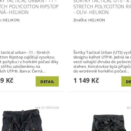
KY TACTICAL URBAN - 11 -
ŠORTKY TACTICAL UTS - 8.
TCH POLYCOTTON RIPSTOP
STRETCH POLYCOTTON RI
RNÁ- HELIKON
- OLIV- HELIKON
a:
HELIKON
Značka:
HELIKON
tactical urban - 11 - Stretch
Šortky Tactical Urban (UTS) vych
tton Ripstop zajišťují vysokou
designu kalhot UTP®. Jedná se o
t pohybu i v horkém počasí díky
verzi sahající zhruba do polovi
střihu založenému na
stehen. Konstrukce byla přizp
kalhotách UTP®. Barva: Černá...
do extrémně horkého počasí...
49 Kč
1 149 Kč
DETAIL
DE
Kód:
07-5599-65/M
Kó