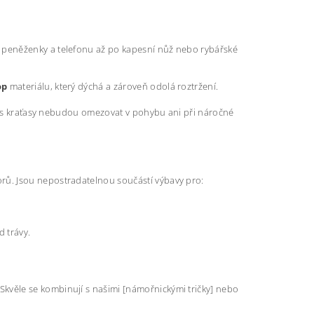
 peněženky a telefonu až po kapesní nůž nebo rybářské
op
materiálu, který dýchá a zároveň odolá roztržení.
vás kraťasy nebudou omezovat v pohybu ani při náročné
orů. Jsou nepostradatelnou součástí výbavy pro:
 trávy.
 Skvěle se kombinují s našimi [námořnickými tričky] nebo