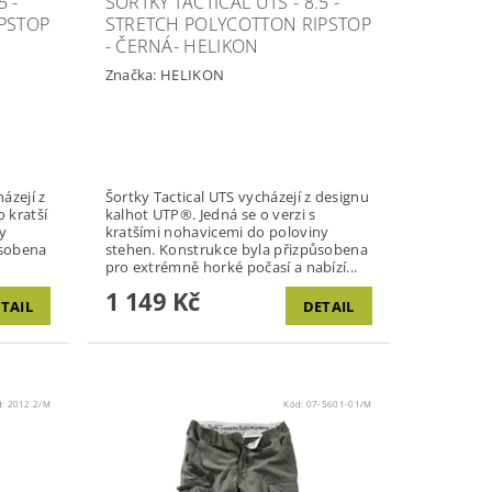
5 -
ŠORTKY TACTICAL UTS - 8.5 -
PSTOP
STRETCH POLYCOTTON RIPSTOP
- ČERNÁ- HELIKON
Značka:
HELIKON
ázejí z
Šortky Tactical UTS vycházejí z designu
 kratší
kalhot UTP®. Jedná se o verzi s
ny
kratšími nohavicemi do poloviny
ůsobena
stehen. Konstrukce byla přizpůsobena
pro extrémně horké počasí a nabízí...
1 149 Kč
TAIL
DETAIL
d:
2012.2/M
Kód:
07-5601-01/M