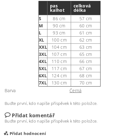
pas
celková
kalhot
délka
S
86 cm
57 cm
M
90 cm
60 cm
L
93 cm
61 cm
XL
100 cm
62 cm
XXL
104 cm
63 cm
3XL
107 cm
65 cm
4XL
110 cm
66 cm
5XL
117 cm
67 cm
6XL
124 cm
68 cm
7XL
130 cm
70 cm
Barva
Černá
Buďte první, kdo napíše příspěvek k této položce.
Přidat komentář
Buďte první, kdo napíše příspěvek k této položce.
Přidat hodnocení