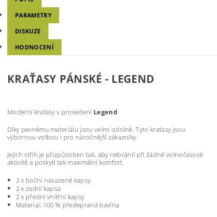
PARAMETRY
DISKUZE
HODNOCENÍ
KRAŤASY PÁNSKÉ -
LEGEND
Moderní kraťasy v provedení
Legend
Díky pevnému materiálu jsou velmi odolné. Tyto kraťasy jsou
výbornou volbou i pro náročnější zákazníky.
Jejich střih je přizpůsoben tak, aby nebránil při žádné volnočasové
aktivitě a poskytl tak maximální komfort.
2 x boční nasazené kapsy.
2 x zadní kapsa
2 x přední vnitřní kapsy
Material: 100 % předepraná bavlna