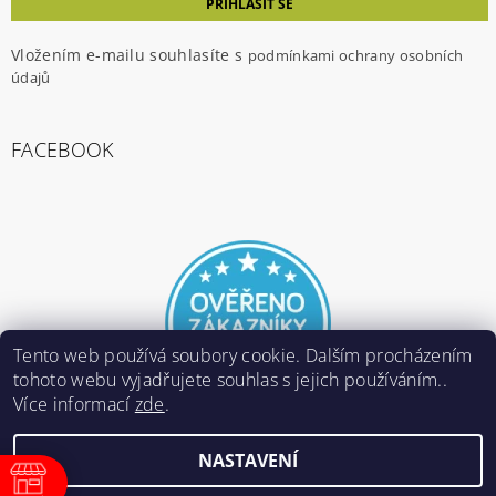
Vložením e-mailu souhlasíte s
podmínkami ochrany osobních
údajů
FACEBOOK
Tento web používá soubory cookie. Dalším procházením
tohoto webu vyjadřujete souhlas s jejich používáním..
Více informací
zde
.
NASTAVENÍ
2026 ©
E-ARMY.cz
, všechna práva vyhrazena