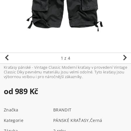
1
z 4
Kraťasy pánské - Vintage Classic Moderní kraťasy v provedení Vintage
Classic Díky pevnému materiálu jsou velmi odolné. Tyto kraťasy jsou
výbornou volbou i pro náročnější zákazníky.
od 989 Kč
Značka
BRANDIT
Kategorie
PÁNSKÉ KRAŤASY
,
Černá
Záruka
2 roky