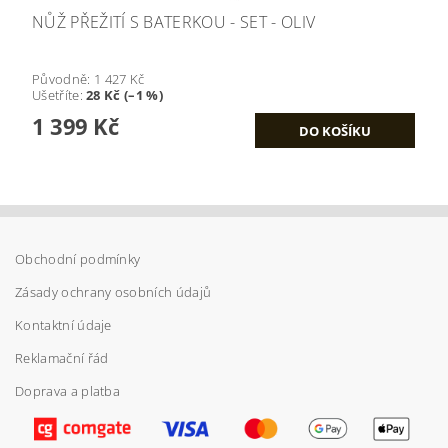
NŮŽ PŘEŽITÍ S BATERKOU - SET - OLIV
Původně:
1 427 Kč
Ušetříte
:
28 Kč (–1 %)
1 399 Kč
Obchodní podmínky
Zásady ochrany osobních údajů
Kontaktní údaje
Reklamační řád
Doprava a platba